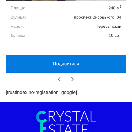
2
2
Площа:
240 м
.
Вулиця:
проспект Висоцького, 84
й
Район:
Пересыпский
.
Ділянка:
10 сот.
Подивитися
[trustindex no-registration=google]