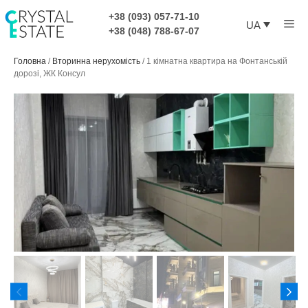
Перейти
+38 (093) 057-71-10
Ме
до
UA
+38 (048) 788-67-07
контенту
Головна
/
Вторинна нерухомість
/
1 кімнатна квартира на Фонтанській
дорозі, ЖК Консул