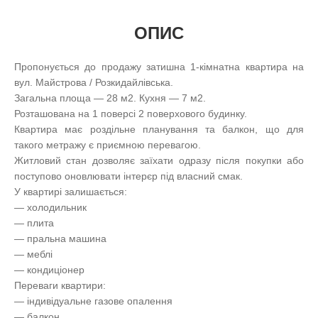
ОПИС
Пропонується до продажу затишна 1-кімнатна квартира на
вул. Майстрова / Розкидайлівська.
Загальна площа — 28 м2. Кухня — 7 м2.
Розташована на 1 поверсі 2 поверхового будинку.
Квартира має роздільне планування та балкон, що для
такого метражу є приємною перевагою.
Житловий стан дозволяє заїхати одразу після покупки або
поступово оновлювати інтерєр під власний смак.
У квартирі залишається:
— холодильник
— плита
— пральна машина
— меблі
— кондиціонер
Переваги квартири:
— індивідуальне газове опалення
— балкон