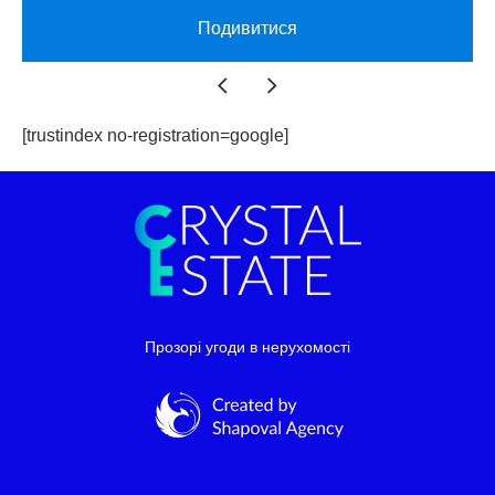
Подивитися
[trustindex no-registration=google]
Прозорі угоди в нерухомості