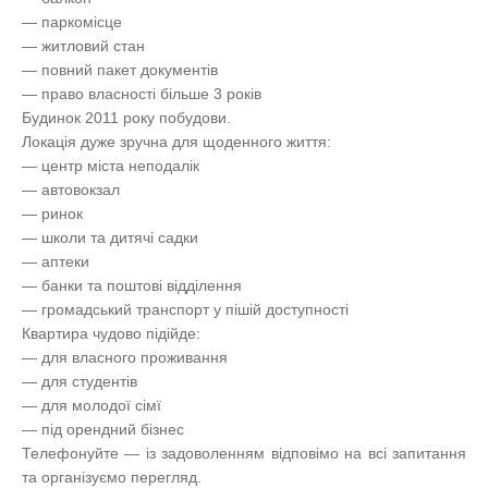
— паркомісце
— житловий стан
— повний пакет документів
— право власності більше 3 років
Будинок 2011 року побудови.
Локація дуже зручна для щоденного життя:
— центр міста неподалік
— автовокзал
— ринок
— школи та дитячі садки
— аптеки
— банки та поштові відділення
— громадський транспорт у пішій доступності
Квартира чудово підійде:
— для власного проживання
— для студентів
— для молодої сімї
— під орендний бізнес
Телефонуйте — із задоволенням відповімо на всі запитання
та організуємо перегляд.