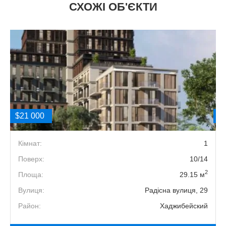
СХОЖІ ОБ'ЄКТИ
$21 000
$
1
Кімнат:
1
8
Поверх:
10/14
2
2
Площа:
29.15 м
1
Вулиця:
Радісна вулиця, 29
й
Район:
Хаджибейский