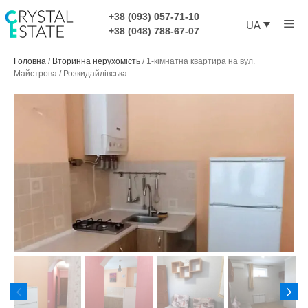
Перейти
+38 (093) 057-71-10
Ме
до
UA
+38 (048) 788-67-07
контенту
Головна
/
Вторинна нерухомість
/
1-кімнатна квартира на вул.
Майстрова / Розкидайлівська