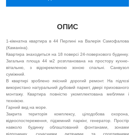
ОПИС
1-кімнатна квартира в 44 Перлині на Валерія Самофалова
(Каманіна).
Квартира знаходиться на 18 поверсі 24-поверхового будинку.
Загальна площа 44 м2 розпланована на простору кухню-
вітальню, з відокремленою зоною спальні. Санвузол
суміжний.
В квартирі зроблено якісний дорогий ремонт. На підлозі
використано натуральний дубовий паркет, двері прихованого
монтажу. Квартира повністю укомплектована меблями і
технікою.
Гарний вид на море.
Закрита територія комплексу, цілодобова охорона,
відеоспостереження, підземний паркінг, генератор. Простір
навколо будинку облаштований фонтанами, зонами
відпочинку, сучасними дитячими та спортивними