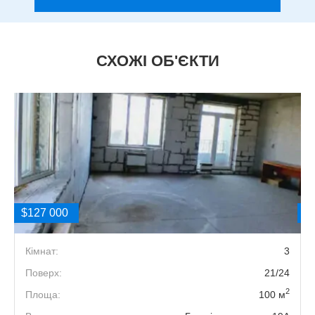
СХОЖІ ОБ'ЄКТИ
$127 000
$
3
Кімнат:
3
7
Поверх:
21/24
2
2
Площа:
100 м