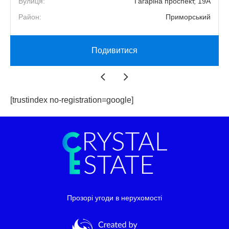
1
Вулиця:
Гагаріна проспект, 19А
й
Район:
Приморський
Подивитися
[trustindex no-registration=google]
Прозорі угоди в нерухомості