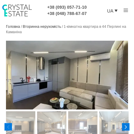
Перейти
+38 (093) 057-71-10
Ме
до
UA
+38 (048) 788-67-07
контенту
Головна
/
Вторинна нерухомість
/
1-кімнатна квартира в 44 Перлині на
Каманіна