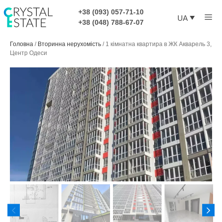
Перейти
+38 (093) 057-71-10
Ме
до
UA
+38 (048) 788-67-07
контенту
Головна
/
Вторинна нерухомість
/
1 кімнатна квартира в ЖК Акварель 3,
Центр Одеси