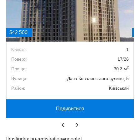
$42 500
$
1
Кімнат:
1
1
Поверх:
17/26
2
2
Площа:
30.3 м
1
Вулиця:
Дача Ковалевського вулиця, 5
й
Район:
Київський
Подивитися
[trustindex no-registration=google]