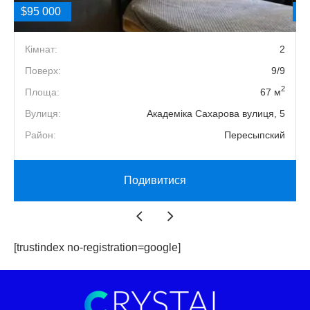
$95 000
$
2
Кімнат:
2
4
Поверх:
9/9
2
2
Площа:
67 м
1
Вулиця:
Академіка Сахарова вулиця, 5
й
Район:
Пересыпский
Подивитися
[trustindex no-registration=google]