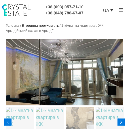
Перейти
+38 (093) 057-71-10
Ме
до
UA
+38 (048) 788-67-07
контенту
Головна
/
Вторинна нерухомість
/
1-кімнатна квартира в ЖК
Аркадійський палац в Аркадії