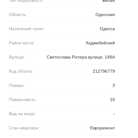
Тип нерухомості:
жилая
Область:
Одесская
Населений пункт:
Одесса
Район міста:
Хаджибейский
Вулиця:
Святослава Ріхтера вулиця, 148А
Код об'єкта:
212796779
Поверх:
3
Поверховість:
10
Вид на море:
-
Стан квартири:
Євроремонт