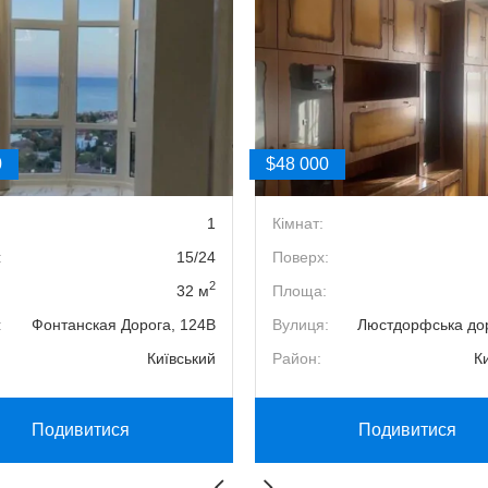
0
$48 000
1
Кімнат:
:
15/24
Поверх:
2
32 м
Площа:
:
Фонтанская Дорога, 124В
Вулиця:
Люстдорфська дор
Київський
Район:
К
Подивитися
Подивитися