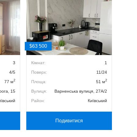
$63 500
$49 00
3
Кімнат:
1
Кімнат
4/5
Поверх:
11/24
Поверх
2
2
77 м
Площа:
51 м
Площа
ога, 15
Вулиця:
Варненська вулиця, 27А/2
Вулиця
иївський
Район:
Київський
Район:
Подивитися