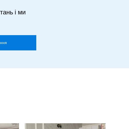
тань і ми
ання