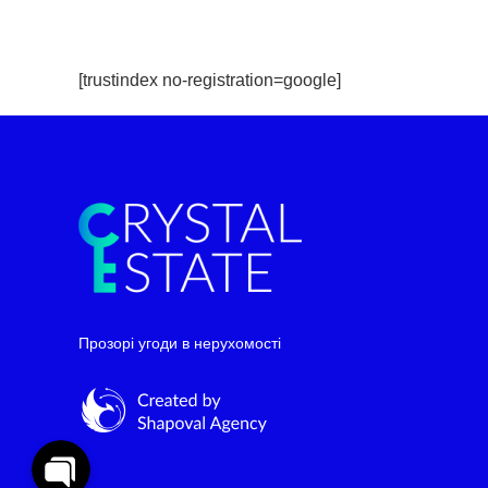
[trustindex no-registration=google]
Telegram
WhatsApp
Прозорі угоди в нерухомості
Facebook Messenger