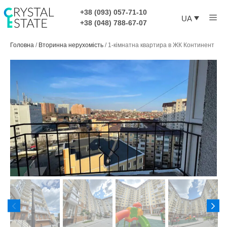
Перейти
+38 (093) 057-71-10
Ме
до
UA
+38 (048) 788-67-07
контенту
Головна
/
Вторинна нерухомість
/
1-кімнатна квартира в ЖК Континент