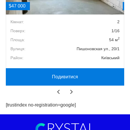
$47 000
$
1
Кімнат:
2
6
Поверх:
1/16
2
2
Площа:
54 м
0
Вулиця:
Пишоновская ул., 20/1
й
Район:
Київський
Подивитися
[trustindex no-registration=google]