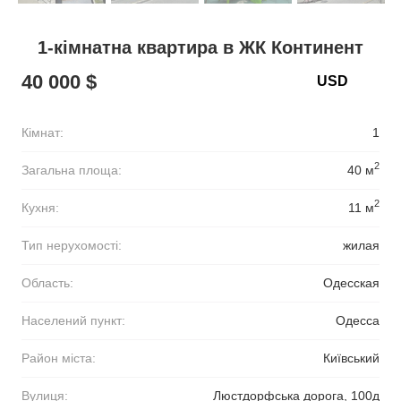
1-кімнатна квартира в ЖК Континент
40 000 $
Кімнат:
1
2
Загальна площа:
40 м
2
Кухня:
11 м
Тип нерухомості:
жилая
Область:
Одесская
Населений пункт:
Одесса
Район міста:
Київський
Вулиця:
Люстдорфська дорога, 100д