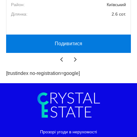
2
Район:
Київський
0
Ділянка:
2.6 сот.
й
Подивитися
[trustindex no-registration=google]
Прозорі угоди в нерухомості