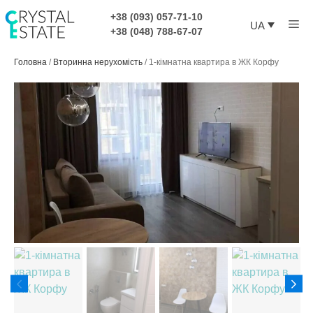
Перейти
+38 (093) 057-71-10
Ме
до
UA
+38 (048) 788-67-07
контенту
Головна
/
Вторинна нерухомість
/
1-кімнатна квартира в ЖК Корфу