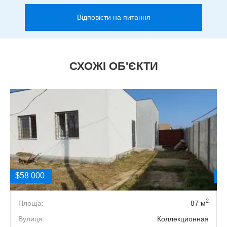
Відповісти на питання
СХОЖІ ОБ'ЄКТИ
$58 000
$
2
1
Площа:
87 м
5
Вулиця:
Коллекционная