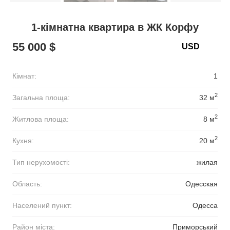
1-кімнатна квартира в ЖК Корфу
55 000 $
Кімнат:
1
2
Загальна площа:
32 м
2
Житлова площа:
8 м
2
Кухня:
20 м
Тип нерухомості:
жилая
Область:
Одесская
Населений пункт:
Одесса
Район міста:
Приморський