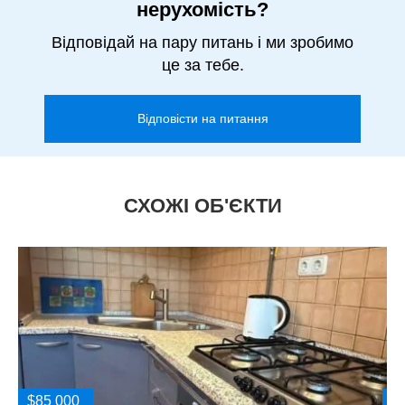
нерухомість?
Відповідай на пару питань і ми зробимо
це за тебе.
Відповісти на питання
СХОЖІ ОБ'ЄКТИ
$85 000
$