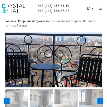
Перейти
+38 (093) 057-71-10
Ме
до
UA
+38 (048) 788-67-07
контенту
Головна
/
Вторинна нерухомість
/
1-кімнатна квартира в ЖК Лімнос,
Фонтан, Аркадія