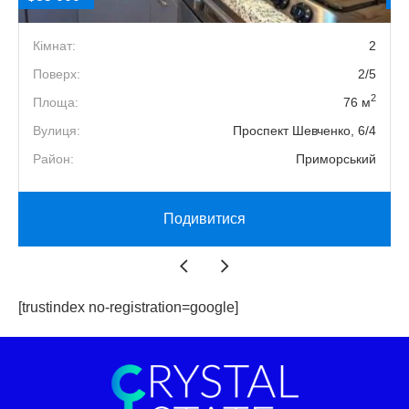
2
Кімнат:
2
0
Поверх:
2/5
2
2
Площа:
76 м
Д
Вулиця:
Проспект Шевченко, 6/4
й
Район:
Приморський
Подивитися
[trustindex no-registration=google]