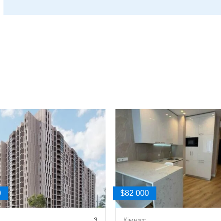
0
$82 000
3
Кімнат: