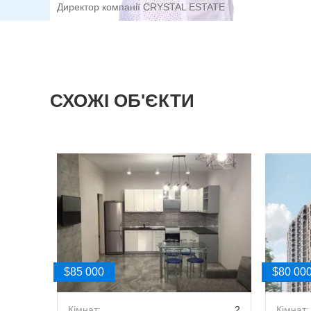
Директор компанії CRYSTAL ESTATE
СХОЖІ ОБ'ЄКТИ
$85 000
$80 00
1
Кімнат:
2
Кімнат: