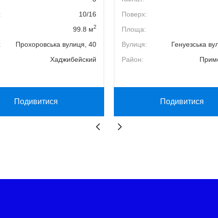
:
10/16
Поверх:
2
99.8 м
Площа:
:
Прохоровська вулиця, 40
Вулиця:
Генуезська ву
Хаджибейский
Район:
Прим
Подивитися
Подивитися