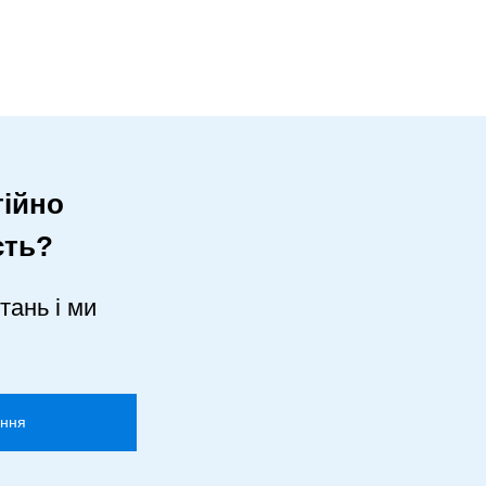
ійно
сть?
тань і ми
ання