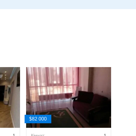
$82 000
$70 00
1
Кімнат:
1
Кімнат