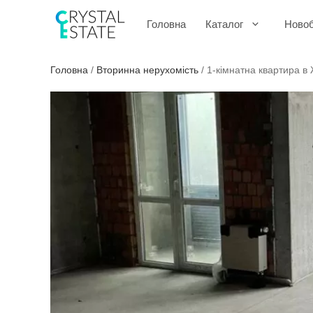
Перейти
до
Головна
Каталог
Ново
контенту
Головна
/
Вторинна нерухомість
/
1-кімнатна квартира в