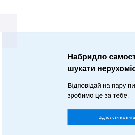
Набридло самост
шукати нерухомі
Відповідай на пару пи
зробимо це за тебе.
Відповісти на пит