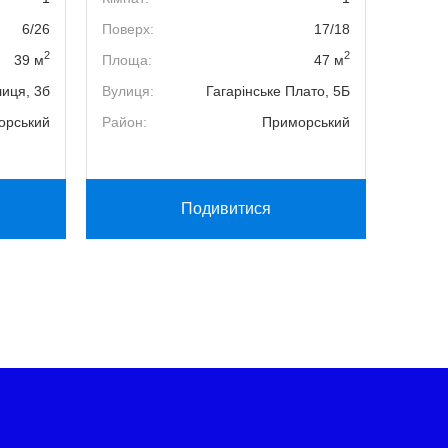
6/26
Поверх:
17/18
Поверх
2
2
39 м
Площа:
47 м
Площа
лиця, 3б
Вулиця:
Гагарінське Плато, 5Б
Вулиця
орський
Район:
Приморський
Район:
Подивитися