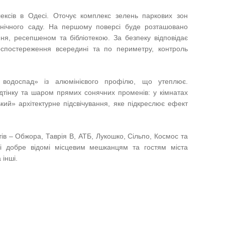
ксів в Одесі. Оточує комплекс зелень паркових зон
анічного саду. На першому поверсі буде розташовано
ння, ресепшеном та бібліотекою. За безпеку відповідає
спостереження всередині та по периметру, контроль
 водоспад» із алюмінієвого профілю, що утеплює.
ідтінку та шаром прямих сонячних променів: у кімнатах
кий» архітектурне підсвічування, яке підкреслює ефект
ів – Обжора, Таврія В, АТБ, Лукошко, Сільпо, Космос та
і добре відомі місцевим мешканцям та гостям міста
 інші.