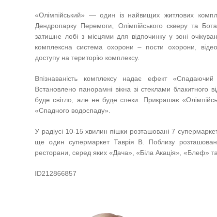
«Олімпійський» — один із найвищих житлових компле
Дендропарку Перемоги, Олімпійського скверу та Бот
затишне лобі з місцями для відпочинку у зоні очікува
комплексна система охорони – пости охорони, відео
доступу на територію комплексу.
Впізнаваність комплексу надає ефект «Спадаючий
Встановлено панорамні вікна зі стеклами блакитного в
буде світло, але не буде спеки. Прикрашає «Олімпійсь
«Спадного водоспаду».
У радіусі 10-15 хвилин пішки розташовані 7 супермаркет
ще один супермаркет Таврія В. Поблизу розташован
ресторани, серед яких «Дача», «Біла Акація», «Блеф» та
ID212866857