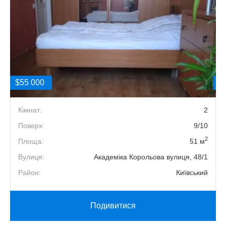
$55 000
$
2
Кімнат:
2
7
Поверх:
9/10
2
2
Площа:
51 м
2
Вулиця:
Академіка Корольова вулиця, 48/1
й
Район:
Київський
Подивитися