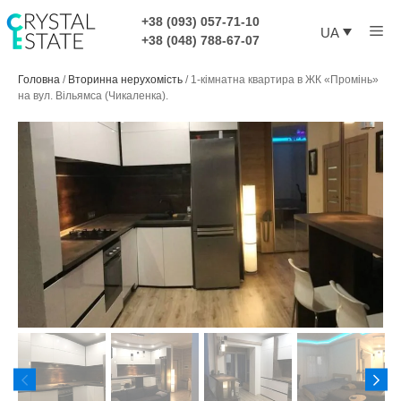
Перейти
+38 (093) 057-71-10
Ме
до
UA
+38 (048) 788-67-07
контенту
Головна
/
Вторинна нерухомість
/
1-кімнатна квартира в ЖК «Промінь»
на вул. Вільямса (Чикаленка).