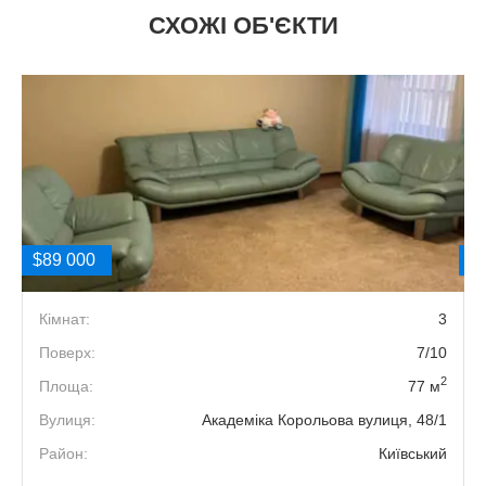
СХОЖІ ОБ'ЄКТИ
$89 000
$
1
Кімнат:
3
6
Поверх:
7/10
2
2
Площа:
77 м
7
Вулиця:
Академіка Корольова вулиця, 48/1
й
Район:
Київський