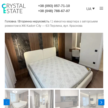
Перейти
+38 (093) 057-71-10
Ме
до
UA
+38 (048) 788-67-07
контенту
Головна
/
Вторинна нерухомість
/
1 кімнатна квартира з авторським
ремонтом в ЖК Kadorr City — 63 Перлина, вул. Краснова