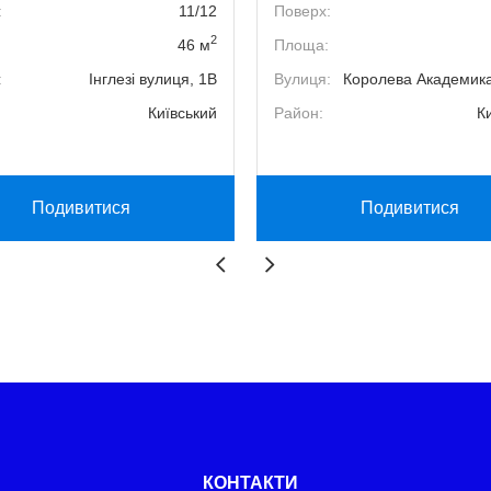
:
11/12
Поверх:
2
46 м
Площа:
:
Інглезі вулиця, 1В
Вулиця:
Королева Академика
Київський
Район:
К
Подивитися
Подивитися
КОНТАКТИ