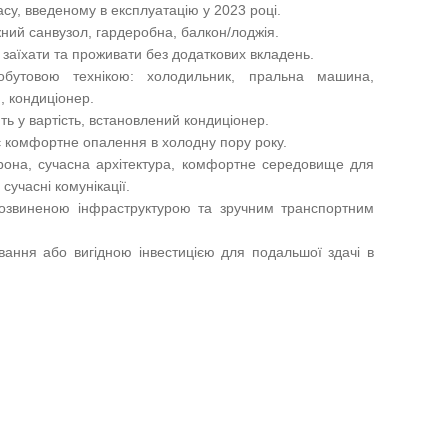
у, введеному в експлуатацію у 2023 році.
жний санвузол, гардеробна, балкон/лоджія.
 заїхати та проживати без додаткових вкладень.
бутовою технікою: холодильник, пральна машина,
 кондиціонер.
ять у вартість, встановлений кондиціонер.
 комфортне опалення в холодну пору року.
орона, сучасна архітектура, комфортне середовище для
сучасні комунікації.
розвиненою інфраструктурою та зручним транспортним
ання або вигідною інвестицією для подальшої здачі в