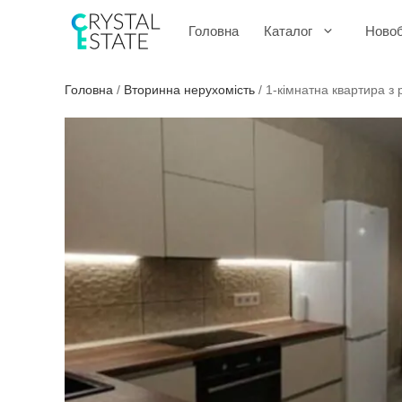
Перейти
до
Головна
Каталог
Ново
контенту
Головна
/
Вторинна нерухомість
/
1-кімнатна квартира з