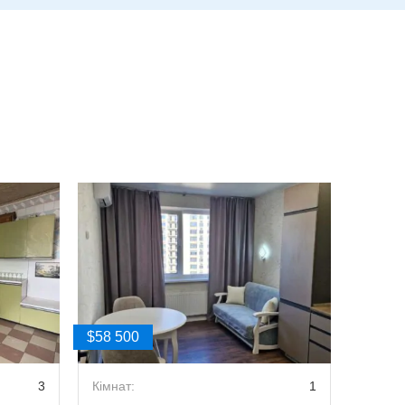
$58 500
$59 00
3
Кімнат:
1
Кімнат