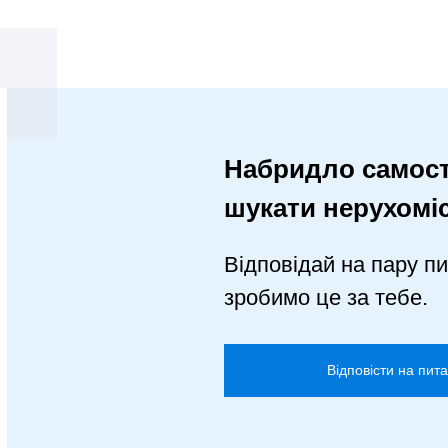
Набридло самост
шукати нерухомі
Відповідай на пару пи
зробимо це за тебе.
Відповісти на пит