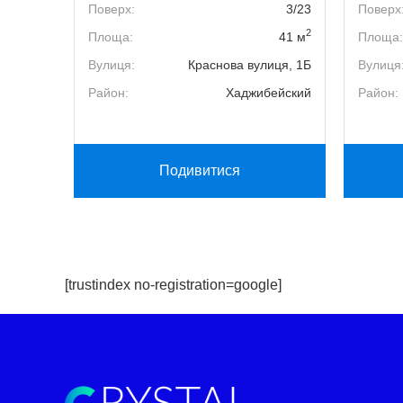
17/17
Поверх:
3/23
Поверх
2
2
80 м
Площа:
41 м
Площа:
ога, 30
Вулиця:
Краснова вулиця, 1Б
Вулиця
рський
Район:
Хаджибейский
Район:
Подивитися
[trustindex no-registration=google]