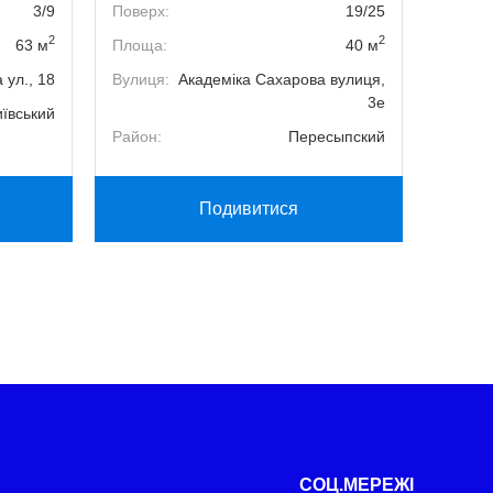
3/9
Поверх:
19/25
Поверх
2
2
63 м
Площа:
40 м
Площа
 ул., 18
Вулиця:
Академіка Сахарова вулиця,
Вулиця
3е
иївський
Район:
Район:
Пересыпский
Подивитися
СОЦ.МЕРЕЖІ