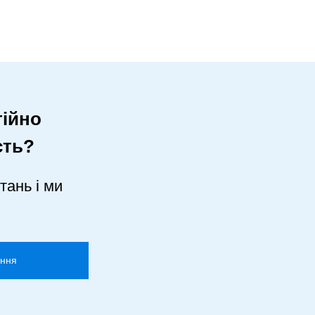
ійно
сть?
тань і ми
ання