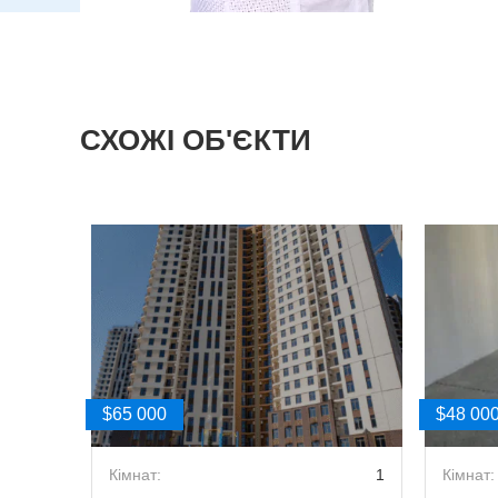
СХОЖІ ОБ'ЄКТИ
$65 000
$48 00
2
Кімнат:
1
Кімнат: