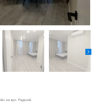
й» на вул. Радісній.