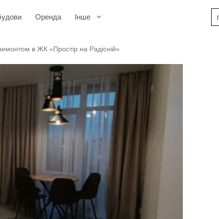
будови
Оренда
Інше
 ремонтом в ЖК «Простір на Радісній»