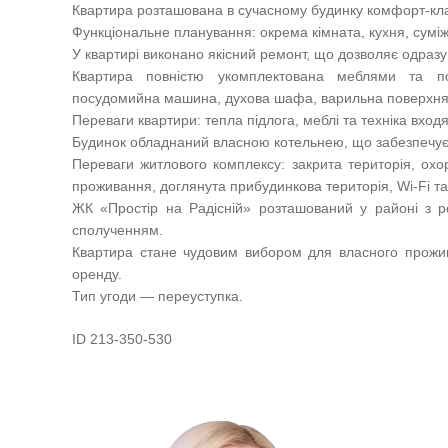
Квартира розташована в сучасному будинку комфорт-клас
Функціональне планування: окрема кімната, кухня, сумі
У квартирі виконано якісний ремонт, що дозволяє одразу
Квартира повністю укомплектована меблями та по
посудомийна машина, духова шафа, варильна поверхня,
Переваги квартири: тепла підлога, меблі та техніка вход
Будинок обладнаний власною котельнею, що забезпечує
Переваги житлового комплексу: закрита територія, ох
проживання, доглянута прибудинкова територія, Wi-Fi та 
ЖК «Простір на Радісній» розташований у районі з 
сполученням.
Квартира стане чудовим вибором для власного прожив
оренду.
Тип угоди — переуступка.
ID 213-350-530