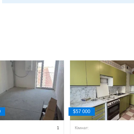
0
$57 000
1
Кімнат: