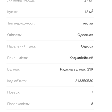
Житлова площа:
17 м
2
Кухня:
12 м
Тип нерухомості:
жилая
Область:
Одесская
Населений пункт:
Одесса
Район міста:
Хаджибейский
Вулиця:
Радісна вулиця, 29К
Код об'єкта:
213350530
Поверх:
7
Поверховість:
8