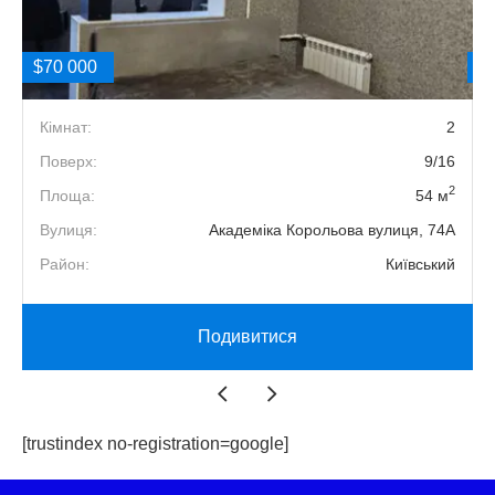
$70 000
$
3
Кімнат:
2
5
Поверх:
9/16
2
2
Площа:
54 м
А
Вулиця:
Академіка Корольова вулиця, 74А
й
Район:
Київський
Подивитися
[trustindex no-registration=google]