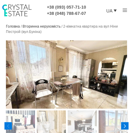
Перейти
+38 (093) 057-71-10
Ме
до
UA
+38 (048) 788-67-07
контенту
Головна
/
Вторинна нерухомість
/
2-кімнатна квартира на вул Ніни
Пестрой (вул.Буніна)