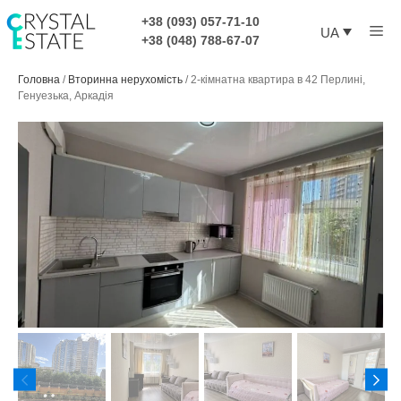
Перейти
+38 (093) 057-71-10
Ме
до
UA
+38 (048) 788-67-07
контенту
Головна
/
Вторинна нерухомість
/
2-кімнатна квартира в 42 Перлині,
Генуезька, Аркадія