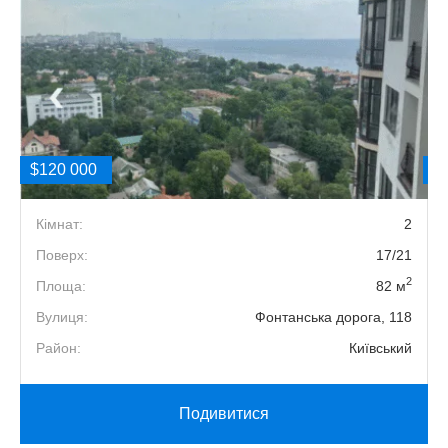
$120 000
$
1
Кімнат:
2
6
Поверх:
17/21
2
2
Площа:
82 м
Е
Вулиця:
Фонтанська дорога, 118
й
Район:
Київський
Подивитися