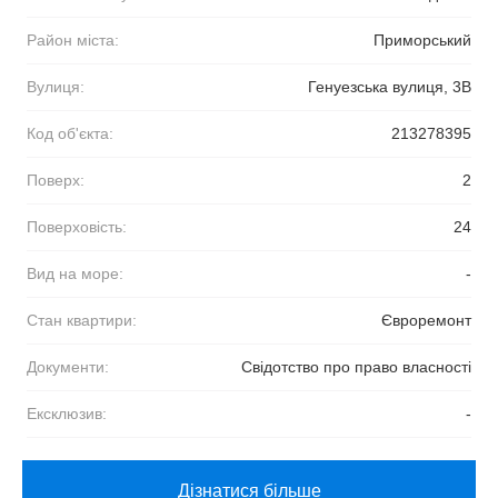
Район міста:
Приморський
Вулиця:
Генуезська вулиця, 3В
Код об'єкта:
213278395
Поверх:
2
Поверховість:
24
Вид на море:
-
Стан квартири:
Євроремонт
Документи:
Свідотство про право власності
Ексклюзив:
-
Дізнатися більше