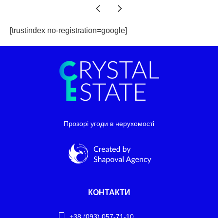
[trustindex no-registration=google]
Прозорі угоди в нерухомості
КОНТАКТИ
+38 (093) 057-71-10