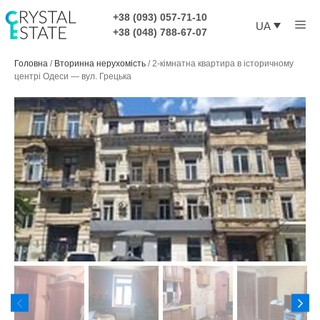
Перейти
+38 (093) 057-71-10
Ме
до
UA
+38 (048) 788-67-07
контенту
Головна
/
Вторинна нерухомість
/
2-кімнатна квартира в історичному
центрі Одеси — вул. Грецька