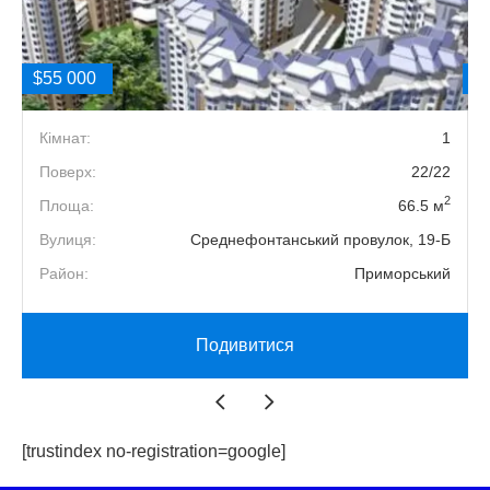
$55 000
$
4
Кімнат:
1
9
Поверх:
22/22
2
2
Площа:
66.5 м
5
Вулиця:
Среднефонтанський провулок, 19-Б
й
Район:
Приморський
Подивитися
[trustindex no-registration=google]