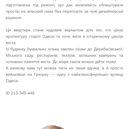
підготовлена під ремонт, що дає можливість облаштувати
простір на власний смак без переплати за чужі дизайнерські
рішення.
Ця квартира стане чудовим варіантом для тих, хто цінує
архітектуру старої Одеси та хоче жити в історичному центрі
міста.
Із будинку буквально кілька хвилин пішки до Дерибасівської,
Міського саду, ресторанів, театрів, затишних кавярень та
головних памяток міста. До моря також можна дійти пішки.
А ранкову каву тут можна пити не лише вдома, а й просто
вийшовши на Грецьку — одну з найатмосферніших вулиць
Одеси.
ID 213-349-446