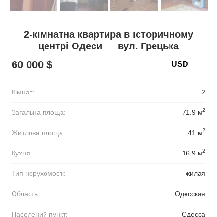
2-кімнатна квартира в історичному
центрі Одеси — вул. Грецька
60 000 $
Кімнат:
2
2
Загальна площа:
71.9 м
2
Житлова площа:
41 м
2
Кухня:
16.9 м
Тип нерухомості:
жилая
Область:
Одесская
Населений пункт:
Одесса