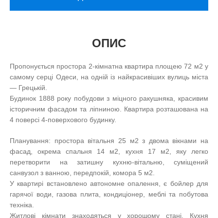
ОПИС
Пропонується простора 2-кімнатна квартира площею 72 м2 у
самому серці Одеси, на одній із найкрасивіших вулиць міста
— Грецькій.
Будинок 1888 року побудови з міцного ракушняка, красивим
історичним фасадом та ліпниною. Квартира розташована на
4 поверсі 4-поверхового будинку.
Планування: простора вітальня 25 м2 з двома вікнами на
фасад, окрема спальня 14 м2, кухня 17 м2, яку легко
перетворити на затишну кухню-вітальню, суміщений
санвузол з ванною, передпокій, комора 5 м2.
У квартирі встановлено автономне опалення, є бойлер для
гарячої води, газова плита, кондиціонер, меблі та побутова
техніка.
Житлові кімнати знаходяться у хорошому стані. Кухня