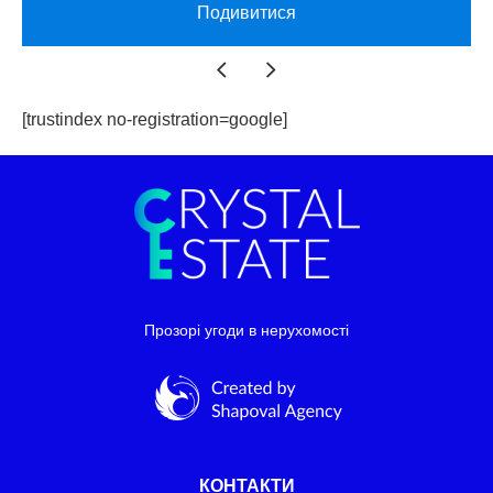
Подивитися
[trustindex no-registration=google]
Прозорі угоди в нерухомості
КОНТАКТИ