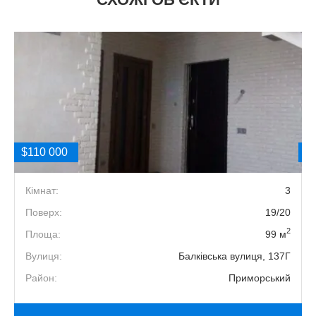
$110 000
$
2
Кімнат:
3
а
Поверх:
19/20
2
й
Площа:
99 м
.
Вулиця:
Балківська вулиця, 137Г
Район:
Приморський