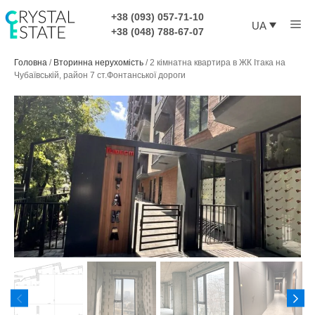
Перейти
+38 (093) 057-71-10
Ме
до
UA
+38 (048) 788-67-07
контенту
Головна
/
Вторинна нерухомість
/
2 кімнатна квартира в ЖК Ітака на
Чубаївській, район 7 ст.Фонтанської дороги