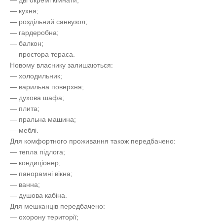
— кухня;
— роздільний санвузол;
— гардеробна;
— балкон;
— простора тераса.
Новому власнику залишаються:
— холодильник;
— варильна поверхня;
— духова шафа;
— плита;
— пральна машина;
— меблі.
Для комфортного проживання також передбачено:
— тепла підлога;
— кондиціонер;
— панорамні вікна;
— ванна;
— душова кабіна.
Для мешканців передбачено:
— охорону території;