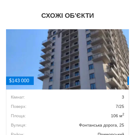
СХОЖІ ОБ'ЄКТИ
$143 000
$
2
Кімнат:
3
1
Поверх:
7/25
2
й
Площа:
106 м
.
Вулиця:
Фонтанська дорога, 25
Район:
Приморський