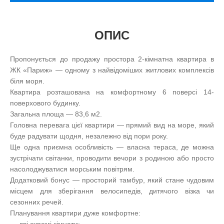
ОПИС
Пропонується до продажу простора 2-кімнатна квартира в
ЖК «Париж» — одному з найвідоміших житлових комплексів
біля моря.
Квартира розташована на комфортному 6 поверсі 14-
поверхового будинку.
Загальна площа — 83,6 м2.
Головна перевага цієї квартири — прямий вид на море, який
буде радувати щодня, незалежно від пори року.
Ще одна приємна особливість — власна тераса, де можна
зустрічати світанки, проводити вечори з родиною або просто
насолоджуватися морським повітрям.
Додатковий бонус — просторий тамбур, який стане чудовим
місцем для зберігання велосипедів, дитячого візка чи
сезонних речей.
Планування квартири дуже комфортне:
— дві окремі кімнати;