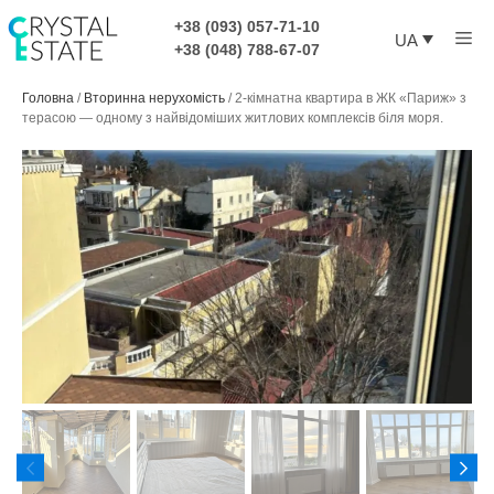
Перейти
+38 (093) 057-71-10
Ме
до
UA
+38 (048) 788-67-07
контенту
Головна
/
Вторинна нерухомість
/
2-кімнатна квартира в ЖК «Париж» з
терасою — одному з найвідоміших житлових комплексів біля моря.