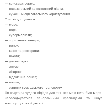
— консьєрж-сервіс;
— пасажирський та вантажний ліфти;
— сучасні місця загального користування.
У пішій доступності:
— море;
— парк;
— супермаркети;
— торговельні центри;
— ринок;
— кафе та ресторани;
— школи;
— дитячі садки;
— аптеки;
— лікарня;
— відділення банків;
— пошта;
— зупинки громадського транспорту.
Ця квартира чудово підійде для тих, хто мріє жити біля моря,
насолоджуватися панорамними краєвидами та цінує
комфорт у кожній деталі.