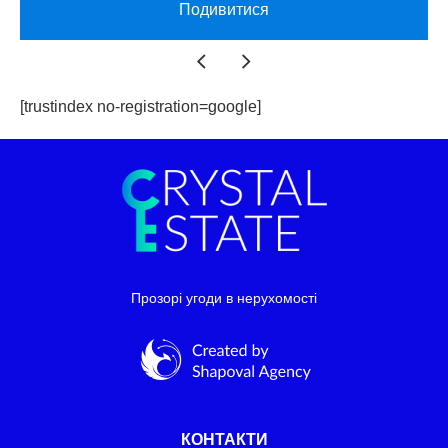
Подивитися
[trustindex no-registration=google]
Прозорі угоди в нерухомості
КОНТАКТИ