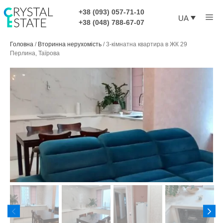
Перейти
+38 (093) 057-71-10
Ме
до
UA
+38 (048) 788-67-07
контенту
Головна
/
Вторинна нерухомість
/
3-кімнатна квартира в ЖК 29
Перлина, Таїрова