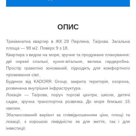
ОПИС
Трикімнатна квартир в ЖК 29 Перлина, Таїрова. Загальна
площа — 98 м2. Поверх 9 з 18.
Квартира з видом на море, зручне та продумане планування:
дві окремі спальні, кухня-вітальня, велика гардеробна.
Простір грамотно зонований, підходить для комфортного
проживання сімї.
Будинок від KADORR Group, закрита територія, охорона,
розвинена внутрішня інфраструктура.
Локація — Таїрова, поруч торгові центри, школи, дитячі
садки, зручна транспортна розвязка. До моря близько 15
хвилин.
Збалансований варіант за співвідношенням ціни, площі та
локації, з хорошою ліквідністю як для життя, так і для
інвестиції.