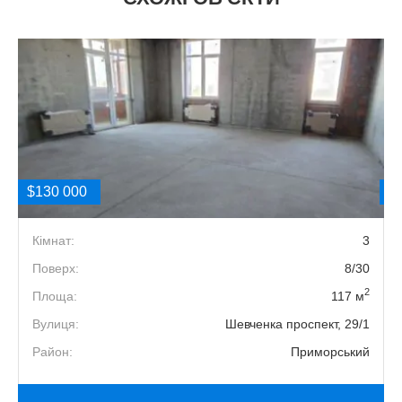
$130 000
$
2
Кімнат:
3
4
Поверх:
8/30
2
2
Площа:
117 м
Е
Вулиця:
Шевченка проспект, 29/1
й
Район:
Приморський