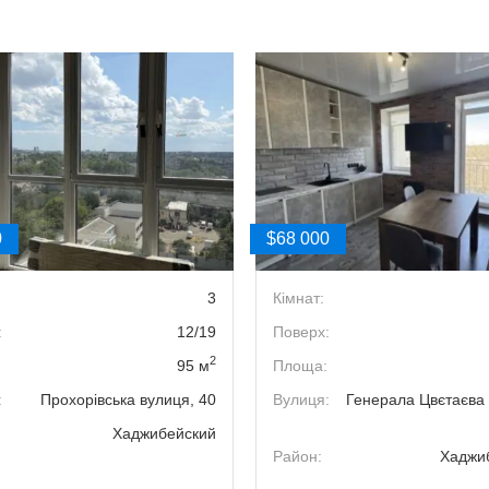
0
$68 000
3
Кімнат:
:
12/19
Поверх:
2
95 м
Площа:
:
Прохорівська вулиця, 40
Вулиця:
Генерала Цвєтаєва 
Хаджибейский
Район:
Хаджи