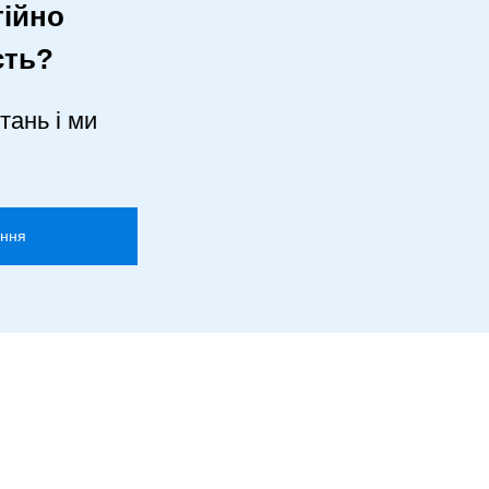
ійно
сть?
тань і ми
ання