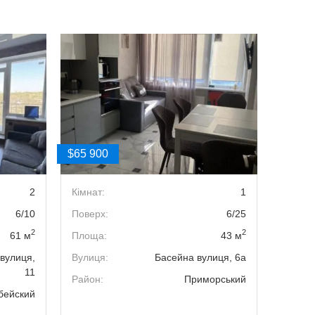
$65 900
$66 30
2
Кімнат:
1
Кімнат
6/10
Поверх:
6/25
Поверх
2
2
61 м
Площа:
43 м
Площа
вулиця,
Вулиця:
Басейна вулиця, 6а
Вулиця
11
Район:
Приморський
Район:
бейский