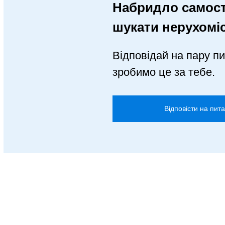
Набридло самост
шукати нерухомі
Відповідай на пару пи
зробимо це за тебе.
Відповісти на пит