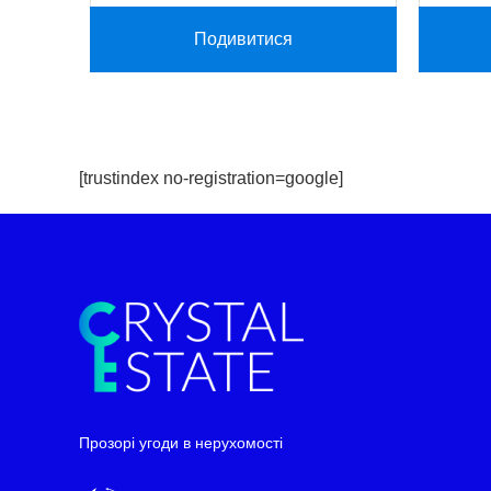
Подивитися
[trustindex no-registration=google]
Telegram
WhatsApp
Прозорі угоди в нерухомості
Facebook Messenger