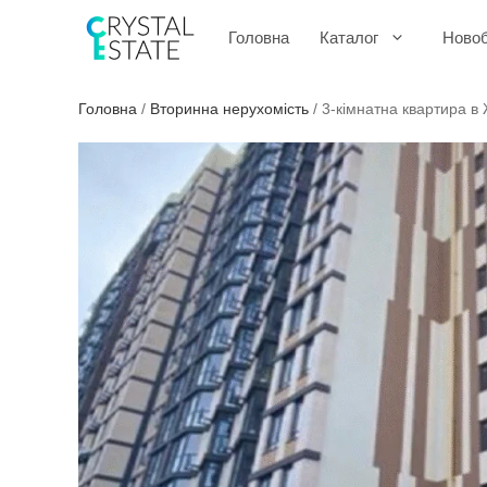
Перейти
до
Головна
Каталог
Ново
контенту
Головна
/
Вторинна нерухомість
/
3-кімнатна квартира в