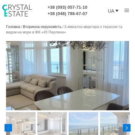
Перейти
+38 (093) 057-71-10
Ме
до
UA
+38 (048) 788-67-07
контенту
Головна
/
Вторинна нерухомість
/
3-кімнатна квартира з терасою та
видом на море в ЖК «45 Перлина»