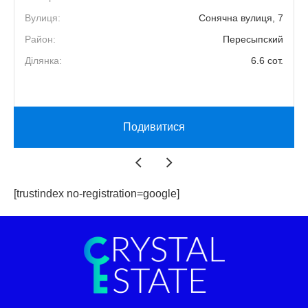
8
Вулиця:
Сонячна вулиця, 7
2
Район:
Пересыпский
5
Ділянка:
6.6 сот.
й
Подивитися
[trustindex no-registration=google]