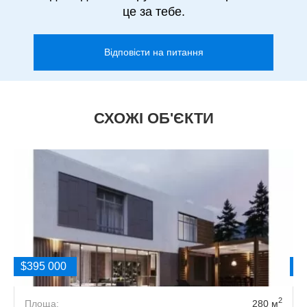
це за тебе.
Відповісти на питання
СХОЖІ ОБ'ЄКТИ
$395 000
$
2
3
Площа:
280 м