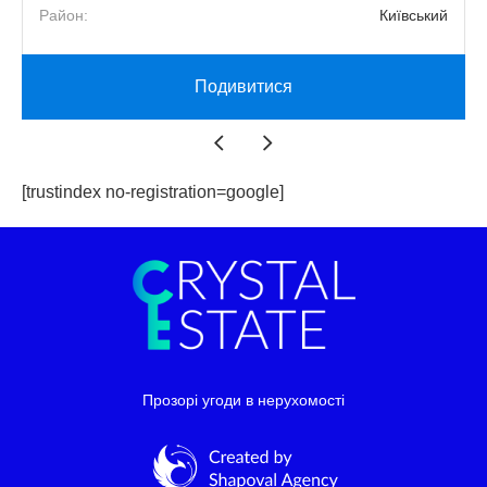
й
Район:
Київський
Подивитися
[trustindex no-registration=google]
Прозорі угоди в нерухомості