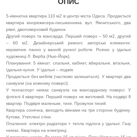
ОПИС
5-кімнатна квартира 110 м2 в центрі міста Одеса. Продається
квартира кінорежисера-письменника. вул. Ямчитського, два
рівні, двоповерховий будинок.
Другий поверх та мансарда. Перший поверх – 50 м2, другий
– 60 м2. Дизайнерський ремонт, авторські елементи:
керамічне панно у ванній ручної роботи. Розпис у їдальні
художниці Л. Верба (Нью-Йорк).
Планування: 5 кімнат: спальня, кабінет, вбиральня, вітальня,
їдальня-кухня. У їдальні – лоджія.
Продається без меблів (частково залишиться). У квартирі два
санвузли (на кожному поверсі).
У техпаспорт немає санвузла на мансардному поверсі. У
флігелі 4 квартири. Перший поверх не житловий. На подвірї 8
квартир. Подвіря маленьке, тихе. Провулок тихий.
Квартира сонячна, виходить вікнами на три сторони будинку.
Кутова. Утеплені стіни.
Опалення: електро радіатори + тепла підлога у їдальні. Газу
немає. Квартира на електриці.
У провулку школа. До моря 15 хв пішки. Парк Шевченка 15 хв