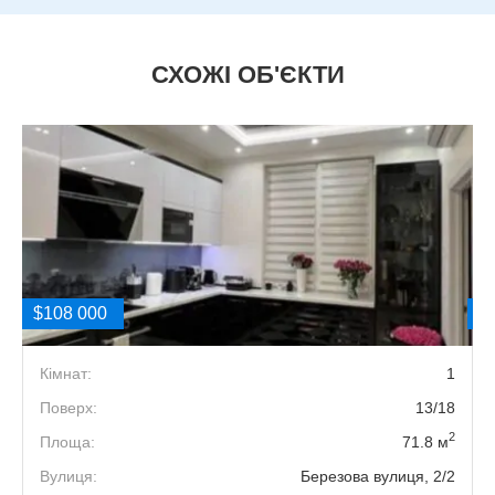
СХОЖІ ОБ'ЄКТИ
$108 000
$
3
Кімнат:
1
8
Поверх:
13/18
2
2
Площа:
71.8 м
е
Вулиця:
Березова вулиця, 2/2