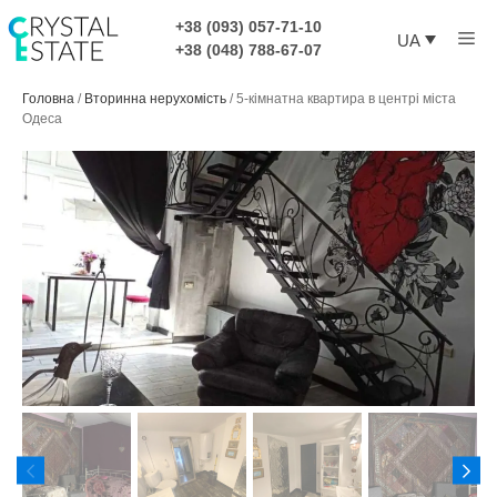
Перейти
+38 (093) 057-71-10
Ме
до
UA
+38 (048) 788-67-07
контенту
Головна
/
Вторинна нерухомість
/
5-кімнатна квартира в центрі міста
Одеса