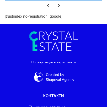
[trustindex no-registration=google]
Прозорі угоди в нерухомості
КОНТАКТИ