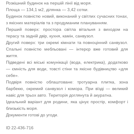
Розкішний будинок на першій лінії від моря.
Площа — 134,1 м2, ділянка — 3,42 сотки.
Будинок повністю новий, виконаний у світлих сучасних тонах,
з якісних матеріалів та з продуманим плануванням.
Перший поверх: простора світла вітальня з виходом на
терасу та задній двір, кухня, камін, санвузол.
Другий поверх: три окремі кімнати та повноцінний санвузол.
Спальні повністю мебльовані — інтерєр вже готовий для
життя.
Підведені всі міські комунікації (вода, електрика), додатково
— ємність для води, товсті стіни та якісне будівництво «для
себе».
Подвіря повністю облаштоване: тротуарна плитка, зона
барбекю, окремий санвузол і комора. При вїзді — великий
навіс для трьох авто. Територія доглянута й акуратна.
Ідеальний варіант для родини, яка цінує простір, комфорт і
близькість моря.
Документи готові до угоди.
ID 22-436-716