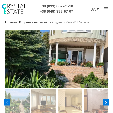
Перейти
+38 (093) 057-71-10
Ме
до
UA
+38 (048) 788-67-07
контенту
Головна
/
Вторинна нерухомість
/
Будинок біля 411 батареї