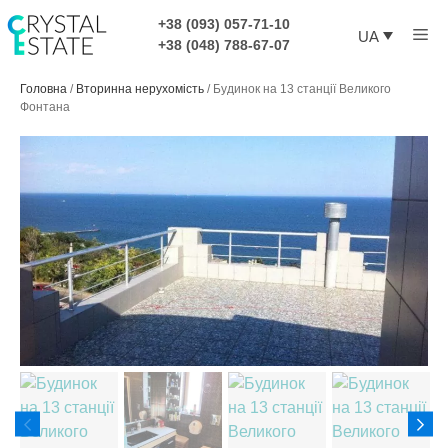
Перейти
+38 (093) 057-71-10
Ме
до
UA
+38 (048) 788-67-07
контенту
Головна
/
Вторинна нерухомість
/
Будинок на 13 станції Великого
Фонтана