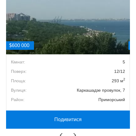
$600 000
$
2
Кімнат:
5
1
Поверх:
12/12
2
й
Площа:
293 м
.
Вулиця:
Каркашадзе провулок, 7
Район:
Приморський
Подивитися