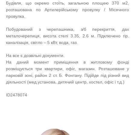
Будівля, що окремо стоїть, загальною площею 370 м2,
розташована по Артилерійському провулку / Місячного
провулка.
Побудований з черепашника, з/б перекриття, дах
металочерепиця, висота стелі 3.35, 2.6 м. Підключено гір.
каналізація, світло – 5 кВт, вода, газ.
На все є дозвільні документи.
На даний момент приміщення в житловому фонді
розміщується три квартири, офіс, магазин. Розташоване у
парковій зоні, район 2 ст. Б. Фонтану. Підійде під різний вид
діяльності (мед.установа, дитячий центр, хостел, офіс і т.д.)
ID2478074