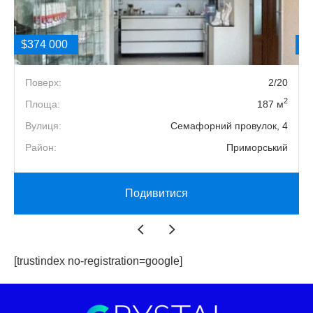
$374 000
$
2
Поверх:
2/20
2
2
Площа:
187 м
А
Вулиця:
Семафорний провулок, 4
й
Район:
Приморський
Подивитися
[trustindex no-registration=google]