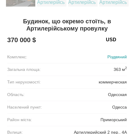
Будинок, що окремо стоїть, в
Артилерійському провулку
370 000 $
Комплекс:
Різдвяний
2
Загальна площа:
363 м
Тип нерухомості:
коммерческая
Область:
Одесская
Населений пункт:
Одесса
Район міста:
Приморський
Вулиця:
Артиллерийский 2 пер., 4А