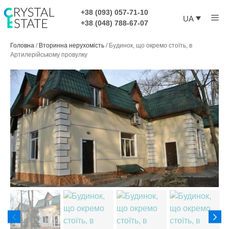
Перейти
+38 (093) 057-71-10
Ме
до
UA
+38 (048) 788-67-07
контенту
Головна
/
Вторинна нерухомість
/
Будинок, що окремо стоїть, в
Артилерійському провулку