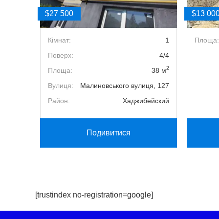
$27 500
$13 00
2
38 м
Кімнат:
1
Площа:
ця, 101
Поверх:
4/4
2
ївський
Площа:
38 м
Вулиця:
Малиновського вулиця, 127
Район:
Хаджибейский
Подивитися
[trustindex no-registration=google]