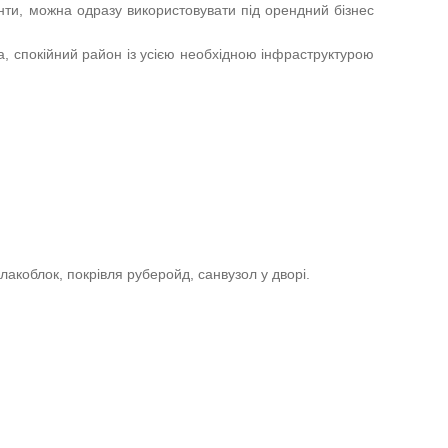
нти, можна одразу використовувати під орендний бізнес
, спокійний район із усією необхідною інфраструктурою
лакоблок, покрівля руберойд, санвузол у дворі.