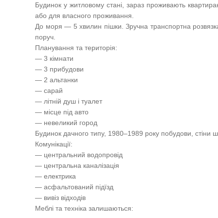
Будинок у житловому стані, зараз проживають квартира
або для власного проживання.
До моря — 5 хвилин пішки. Зручна транспортна розвязка
поруч.
Планування та територія:
— 3 кімнати
— 3 прибудови
— 2 альтанки
— сарай
— літній душ і туалет
— місце під авто
— невеликий город
Будинок дачного типу, 1980–1989 року побудови, стіни ш
Комунікації:
— центральний водопровід
— центральна каналізація
— електрика
— асфальтований підїзд
— вивіз відходів
Меблі та техніка залишаються: