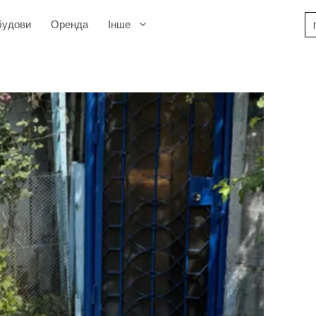
будови
Оренда
Інше