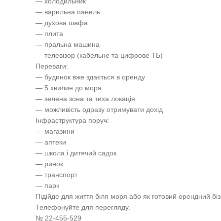
— холодильник
— варильна панель
— духова шафа
— плита
— пральна машина
— телевізор (кабельне та цифрове ТБ)
Переваги:
— будинок вже здається в оренду
— 5 хвилин до моря
— зелена зона та тиха локація
— можливість одразу отримувати дохід
Інфраструктура поруч:
— магазини
— аптеки
— школа і дитячий садок
— ринок
— транспорт
— парк
Підійде для життя біля моря або як готовий орендний бі
Телефонуйте для перегляду.
№ 22-455-529