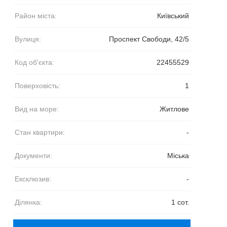
Район міста:
Київський
Вулиця:
Проспект Свободи, 42/5
Код об'єкта:
22455529
Поверховість:
1
Вид на море:
Житлове
Стан квартири:
-
Документи:
Міська
Ексклюзив:
-
Ділянка:
1 сот.