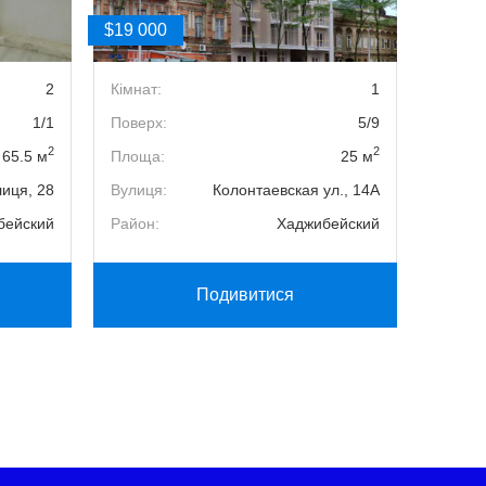
$19 000
$30 00
2
Кімнат:
1
Площа
1/1
Поверх:
5/9
Вулиця
2
2
65.5 м
Площа:
25 м
Район:
лиця, 28
Вулиця:
Колонтаевская ул., 14А
бейский
Район:
Хаджибейский
Подивитися