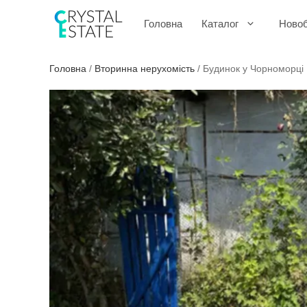
Перейти
до
Головна
Каталог
Ново
контенту
Головна
/
Вторинна нерухомість
/
Будинок у Чорноморці