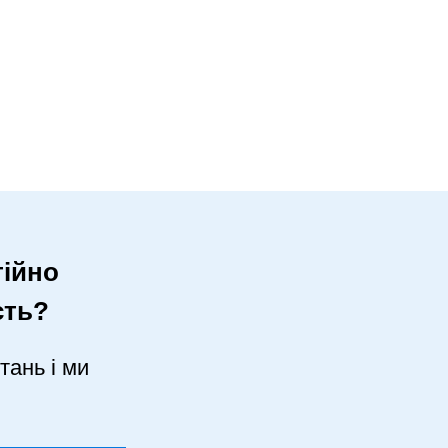
ійно
сть?
тань і ми