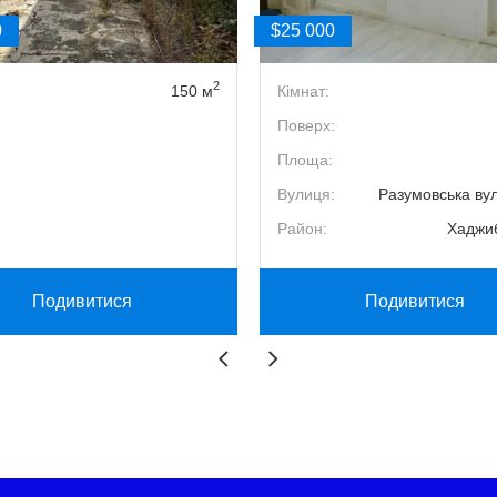
0
$25 000
2
150 м
Кімнат:
Поверх:
Площа:
Вулиця:
Разумовська ву
Район:
Хаджи
Подивитися
Подивитися