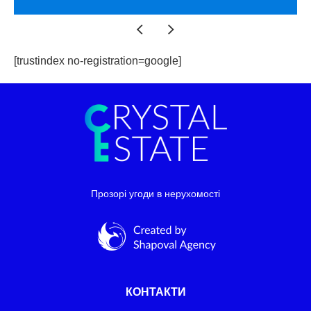
[trustindex no-registration=google]
Прозорі угоди в нерухомості
КОНТАКТИ