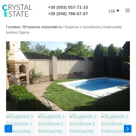
Перейти
+38 (093) 057-71-10
Ме
до
UA
+38 (048) 788-67-07
контенту
Головна
/
Вторинна нерухомість
/
Будинок з басейном у Київському
районі Одеси