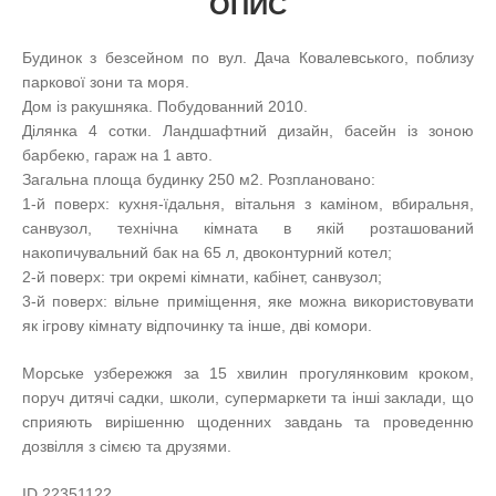
ОПИС
Будинок з безсейном по вул. Дача Ковалевського, поблизу
паркової зони та моря.
Дом із ракушняка. Побудованний 2010.
Ділянка 4 сотки. Ландшафтний дизайн, басейн із зоною
барбекю, гараж на 1 авто.
Загальна площа будинку 250 м2. Розплановано:
1-й поверх: кухня-їдальня, вітальня з каміном, вбиральня,
санвузол, технічна кімната в якій розташований
накопичувальний бак на 65 л, двоконтурний котел;
2-й поверх: три окремі кімнати, кабінет, санвузол;
3-й поверх: вільне приміщення, яке можна використовувати
як ігрову кімнату відпочинку та інше, дві комори.
Морське узбережжя за 15 хвилин прогулянковим кроком,
поруч дитячі садки, школи, супермаркети та інші заклади, що
сприяють вирішенню щоденних завдань та проведенню
дозвілля з сімєю та друзями.
ID 22351122