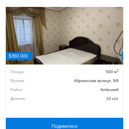
$360 000
$
2
3
Площа:
500 м
6
Вулиця:
Абрикосова вулиця, 9/8
2
Район:
Київський
5
Ділянка:
10 сот.
й
Подивитися