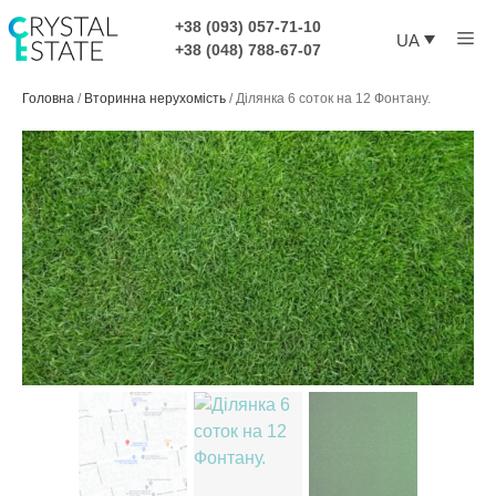
Перейти
+38 (093) 057-71-10
Ме
до
UA
+38 (048) 788-67-07
контенту
Головна
/
Вторинна нерухомість
/
Ділянка 6 соток на 12 Фонтану.