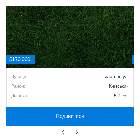
$170 000
$
я
Вулиця:
Пилотная ул.
й
Район:
Київський
.
Ділянка:
5.7 сот.
Подивитися