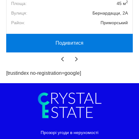
2
Площа:
45 м
Вулиця:
Бернардацци, 2А
Район:
Приморський
Подивитися
[trustindex no-registration=google]
Прозорі угоди в нерухомості