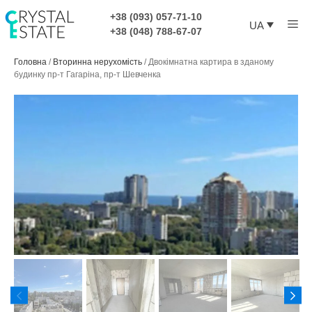
Перейти
+38 (093) 057-71-10
Ме
до
UA
+38 (048) 788-67-07
контенту
Головна
/
Вторинна нерухомість
/
Двокімнатна картира в зданому
будинку пр-т Гагаріна, пр-т Шевченка