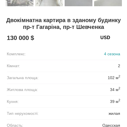
Двокімнатна картира в зданому будинку
пр-т Гагаріна, пр-т Шевченка
130 000 $
Комплекс:
4 сезона
Кімнат:
2
2
Загальна площа:
102 м
2
Житлова площа:
34 м
2
Кухня:
39 м
Тип нерухомості:
жилая
Область:
Одесская