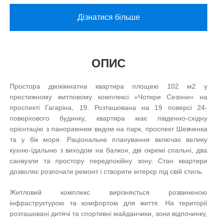
Дізнатися більше
ОПИС
Простора двокімнатна квартира площею 102 м2 у
престижному житловому комплексі «Чотири Сезони» на
проспекті Гагаріна, 19. Розташована на 19 поверсі 24-
поверхового будинку, квартира має південно-східну
орієнтацію з панорамним видом на парк, проспект Шевченка
та у бік моря. Раціональне планування включає велику
кухню-їдальню з виходом на балкон, дві окремі спальні, два
санвузли та простору передпокійну зону. Стан квартири
дозволяє розпочати ремонт і створити інтерєр під свій стиль.
Житловий комплекс вирізняється розвиненою
інфраструктурою та комфортом для життя. На території
розташовані дитячі та спортивні майданчики, зони відпочинку,