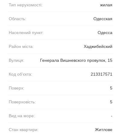
Тип нерухомості:
жилая
Область:
Одесская
Населений пункт:
Одесса
Район міста:
Хаджибейский
Вулиця:
Генерала Вишневского провулок, 15
Код об'єкта:
213317571
Поверх:
5
Поверховість:
5
Вид на море:
-
Стан квартири:
Житлове