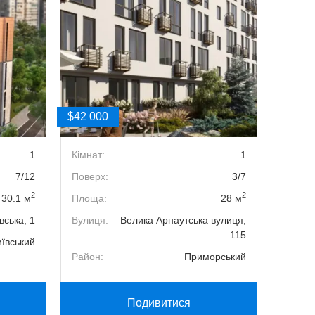
$42 000
$40 00
1
Кімнат:
1
Кімнат
7/12
Поверх:
3/7
Поверх
2
2
30.1 м
Площа:
28 м
Площа
вська, 1
Вулиця:
Велика Арнаутська вулиця,
Вулиця
115
иївський
Район:
Район:
Приморський
Подивитися