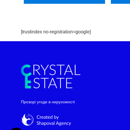
[trustindex no-registration=google]
Telegram
WhatsApp
Прозорі угоди в нерухомості
Facebook Messenger