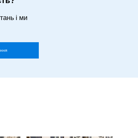
сть?
тань і ми
ання