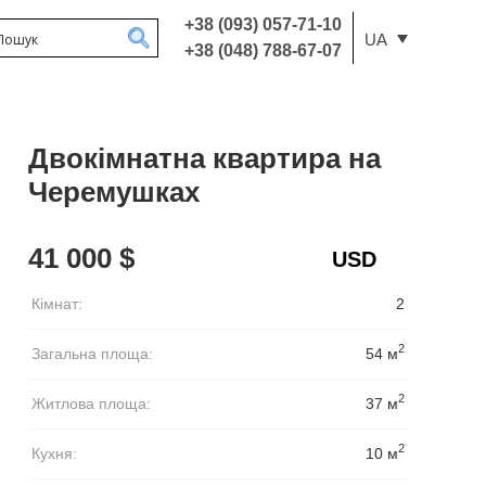
+38 (093) 057-71-10
UA
+38 (048) 788-67-07
Двокімнатна квартира на
Черемушках
41 000 $
Кімнат:
2
2
Загальна площа:
54 м
2
Житлова площа:
37 м
2
Кухня:
10 м