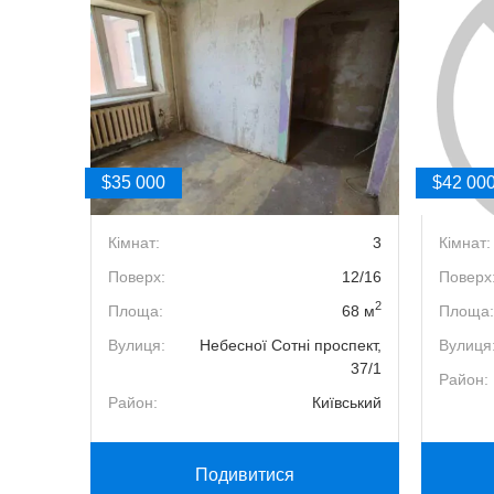
$35 000
$42 00
1
Кімнат:
3
Кімнат:
20/26
Поверх:
12/16
Поверх
2
2
7.73 м
Площа:
68 м
Площа:
ога, 25
Вулиця:
Небесної Сотні проспект,
Вулиця
37/1
рський
Район:
Район:
Київський
Подивитися