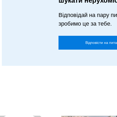
шукати нерухомі
Відповідай на пару пи
зробимо це за тебе.
Відповісти на пит