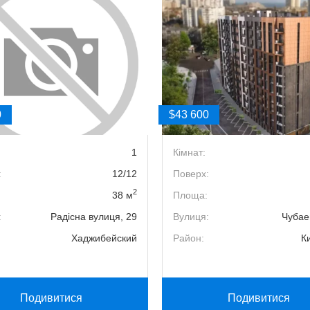
0
$43 600
1
Кімнат:
:
12/12
Поверх:
2
38 м
Площа:
:
Радісна вулиця, 29
Вулиця:
Чубае
Хаджибейский
Район:
К
Подивитися
Подивитися