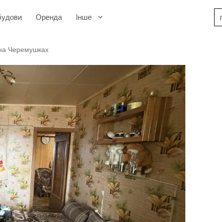
будови
Оренда
Інше
 на Черемушках