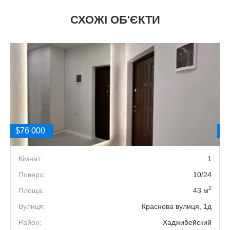
СХОЖІ ОБ'ЄКТИ
$76 000
$
3
Кімнат:
1
5
Поверх:
10/24
2
2
Площа:
43 м
8
Вулиця:
Краснова вулиця, 1д
й
Район:
Хаджибейский