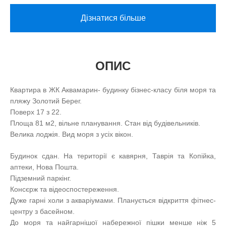
Дізнатися більше
ОПИС
Квартира в ЖК Аквамарин- будинку бізнес-класу біля моря та
пляжу Золотий Берег.
Поверх 17 з 22.
Площа 81 м2, вільне планування. Стан від будівельників.
Велика лоджія. Вид моря з усіх вікон.
Будинок сдан. На території є кавярня, Таврія та Копійка,
аптеки, Нова Пошта.
Підземний паркінг.
Консєрж та відеоспостереження.
Дуже гарні холи з акваріумами. Планується відкриття фітнес-
центру з басейном.
До моря та найгарнішої набережної пішки менше ніж 5