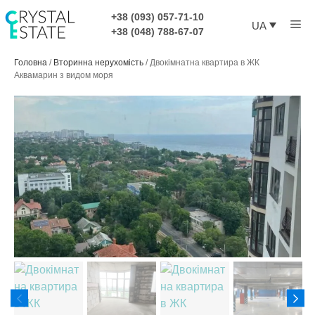
Перейти
+38 (093) 057-71-10
Ме
до
UA
+38 (048) 788-67-07
контенту
Головна
/
Вторинна нерухомість
/
Двокімнатна квартира в ЖК
Аквамарин з видом моря