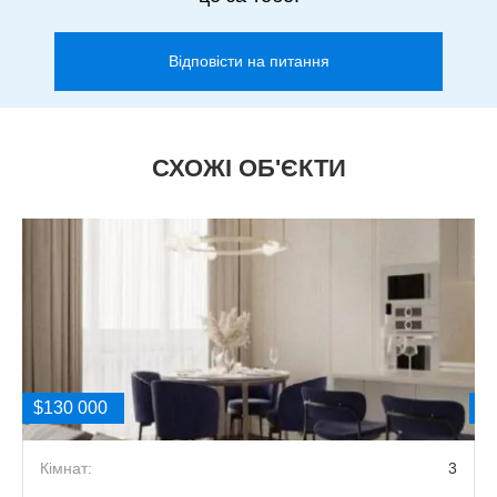
Відповісти на питання
СХОЖІ ОБ'ЄКТИ
$130 000
$
3
Кімнат:
3