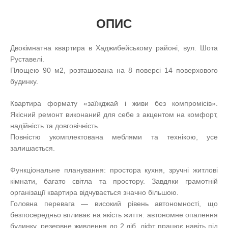
ОПИС
Двокімнатна квартира в Хаджибейському районі, вул. Шота
Руставелі.
Площею 90 м2, розташована на 8 поверсі 14 поверхового
будинку.
Квартира формату «заїжджай і живи без компромісів».
Якісний ремонт виконаний для себе з акцентом на комфорт,
надійність та довговічність.
Повністю укомплектована меблями та технікою, усе
залишається.
Функціональне планування: простора кухня, зручні житлові
кімнати, багато світла та простору. Завдяки грамотній
організації квартира відчувається значно більшою.
Головна перевага — високий рівень автономності, що
безпосередньо впливає на якість життя: автономне опалення
будинку, резервне живлення до 2 діб, ліфт працює навіть під