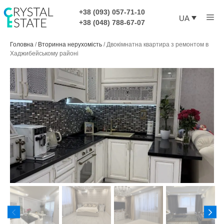
Перейти
+38 (093) 057-71-10
Ме
до
UA
+38 (048) 788-67-07
контенту
Головна
/
Вторинна нерухомість
/
Двокімнатна квартира з ремонтом в
Хаджибейському районі