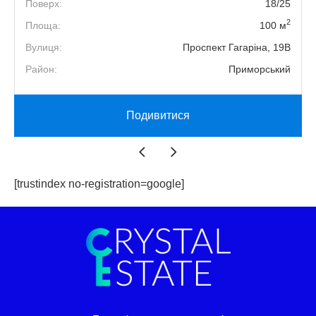
8
Поверх:
18/25
2
2
Площа:
100 м
е
Вулиця:
Проспект Гагаріна, 19В
й
Район:
Приморський
Подивитися
[trustindex no-registration=google]