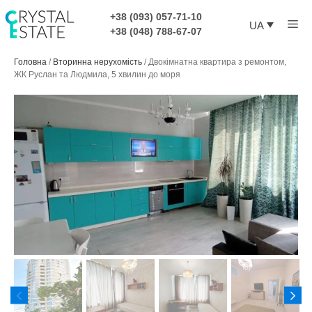
Перейти
+38 (093) 057-71-10
Ме
до
UA
+38 (048) 788-67-07
контенту
Головна
/
Вторинна нерухомість
/
Двокімнатна квартира з ремонтом,
ЖК Руслан та Людмила, 5 хвилин до моря