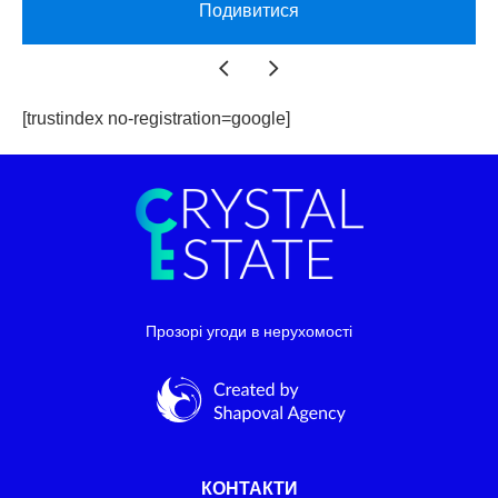
Подивитися
[trustindex no-registration=google]
Прозорі угоди в нерухомості
КОНТАКТИ