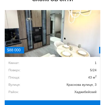
$88 000
$
5
Кімнат:
1
3
Поверх:
5/24
2
2
Площа:
43 м
9
Вулиця:
Краснова вулиця, 3
й
Район:
Хаджибейский