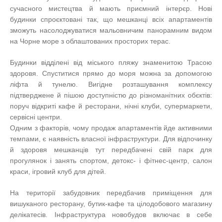
сучасного мистецтва й мають приємний інтерєр. Нові
будинки спроєктовані так, що мешканці всіх апартаментів
зможуть насолоджуватися мальовничим панорамним видом
на Чорне море з облаштованих просторих терас.
Будинки відділені від міського пляжу знаменитою Трасою
здоровя. Спуститися прямо до моря можна за допомогою
ліфта й тунелю. Вигідне розташування комплексу
підтверджене й пішою доступністю до різноманітних обєктів:
поруч відкриті кафе й ресторани, нічні клуби, супермаркети,
сервісні центри.
Одним з факторів, чому продаж апартаментів йде активними
темпами, є наявність власної інфраструктури. Для відпочинку
й здоровя мешканців тут передбачені свій парк для
прогулянок і занять спортом, детокс- і фітнес-центр, салон
краси, ігровий клуб для дітей.
На території забудовник передбачив приміщення для
вишуканого ресторану, бутик-кафе та цілодобового магазину
делікатесів. Інфраструктура новобудов включає в себе