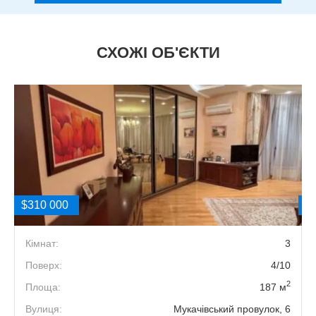
СХОЖІ ОБ'ЄКТИ
$310 000
$
3
Кімнат:
3
0
Поверх:
4/10
2
2
Площа:
187 м
3
Вулиця:
Мукачівський провулок, 6