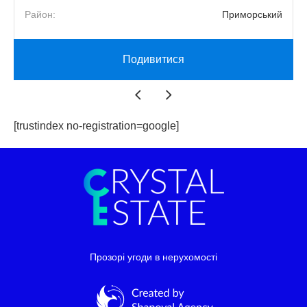
й
Район:
Приморський
Подивитися
[trustindex no-registration=google]
Прозорі угоди в нерухомості