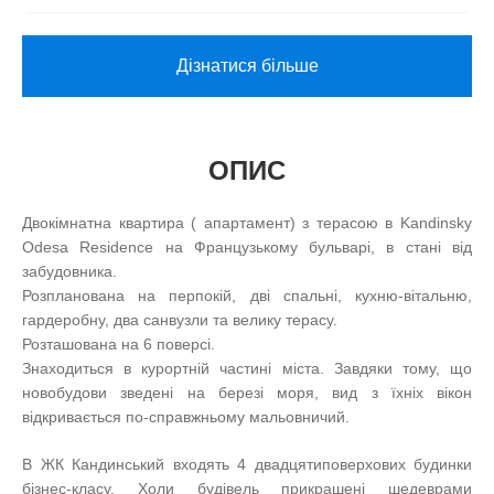
Дізнатися більше
ОПИС
Двокімнатна квартира ( апартамент) з терасою в Kandinsky
Odesa Residence на Французькому бульварі, в стані від
забудовника.
Розпланована на перпокій, дві спальні, кухню-вітальню,
гардеробну, два санвузли та велику терасу.
Розташована на 6 поверсі.
Знаходиться в курортній частині міста. Завдяки тому, що
новобудови зведені на березі моря, вид з їхніх вікон
відкривається по-справжньому мальовничий.
В ЖК Кандинський входять 4 двадцятиповерхових будинки
бізнес-класу. Холи будівель прикрашені шедеврами