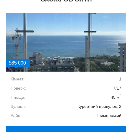
$85 000
$
1
Кімнат:
1
4
Поверх:
7/17
2
2
Площа:
45 м
3
Вулиця:
Курортний провулок, 2
й
Район:
Приморський