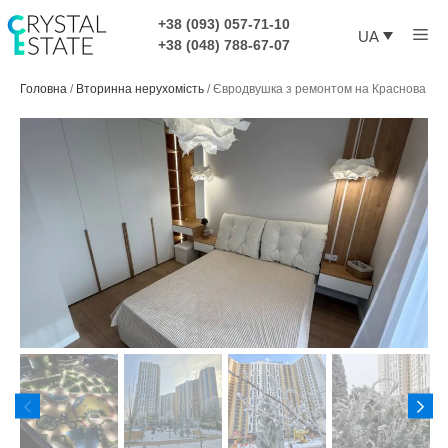
Перейти
+38 (093) 057-71-10
Ме
до
UA
+38 (048) 788-67-07
контенту
Головна
/
Вторинна нерухомість
/
Євродвушка з ремонтом на Краснова