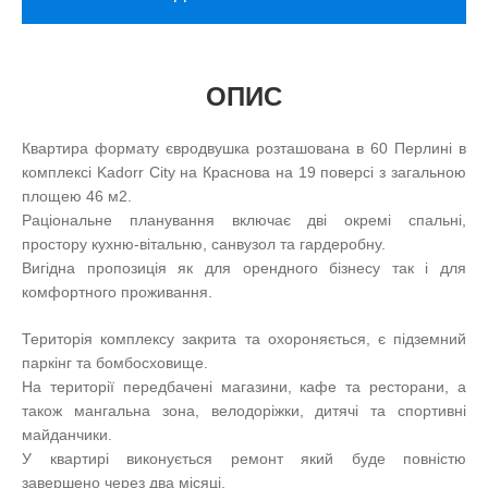
ОПИС
Квартира формату євродвушка розташована в 60 Перлині в
комплексі Kadorr City на Краснова на 19 поверсі з загальною
площею 46 м2.
Раціональне планування включає дві окремі спальні,
простору кухню-вітальню, санвузол та гардеробну.
Вигідна пропозиція як для орендного бізнесу так і для
комфортного проживання.
Територія комплексу закрита та охороняється, є підземний
паркінг та бомбосховище.
На території передбачені магазини, кафе та ресторани, а
також мангальна зона, велодоріжки, дитячі та спортивні
майданчики.
У квартирі виконується ремонт який буде повністю
завершено через два місяці.