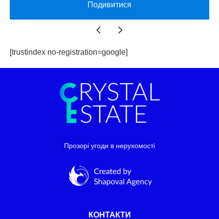
Подивитися
[trustindex no-registration=google]
Прозорі угоди в нерухомості
КОНТАКТИ