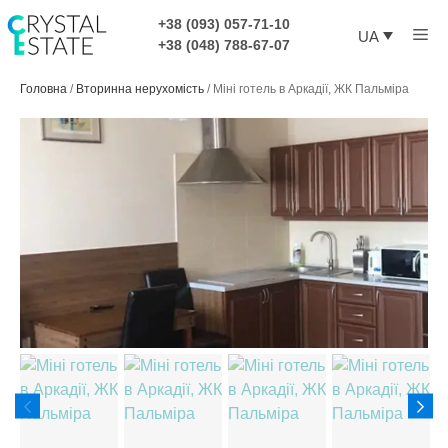
Перейти
+38 (093) 057-71-10
Ме
до
UA
+38 (048) 788-67-07
контенту
Головна
/
Вторинна нерухомість
/
Міні готель в Аркадії, ЖК Пальміра