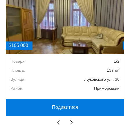
$105 000
$
1
Поверх:
1/2
2
2
Площа:
137 м
2
Вулиця:
Жуковского ул., 36
й
Район:
Приморський
Подивитися