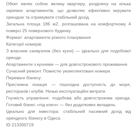
Обєкт являє собою велику квартиру, розділену на кілька
окремих апартаментів, що дозволяє ефективно керувати
орендою та отримувати стабільний дохід.
Загальна площа 186 м2, розташована на комфортному 4
поверсі 25 поверхового будинку.
Формат: апартаменти різного планування
Категорії номерів:
З власним санвузлом (без кухні) — ідеально для подобової
оренди.
Апартаменти з кухнями — для довгострокового проживання.
Сучасний ремонт. Повністю укомплектовані номери.
Переваги бізнесу:
Престижна локація — пішохідна доступність до моря,
ресторанів і клубів. Низькі експлуатаційні витрати.
Гнучкість управління: подобова або довгострокова оренда.
Готовий бізнес «під ключ» — без додаткових вкладень.
Ідеально для інвестора: стабільний пасивний дохід від
орендного бізнесу в Одеса.
ID 213300719