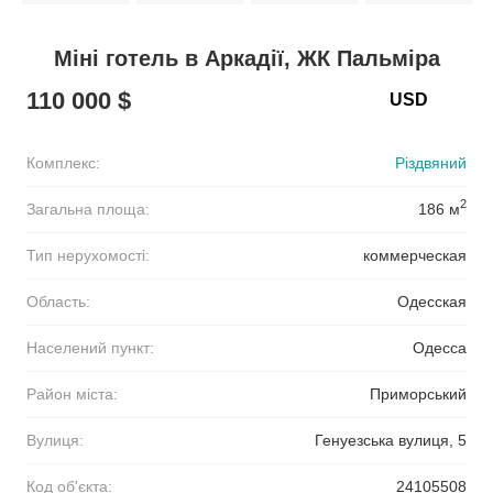
Міні готель в Аркадії, ЖК Пальміра
110 000 $
Комплекс:
Різдвяний
2
Загальна площа:
186 м
Тип нерухомості:
коммерческая
Область:
Одесская
Населений пункт:
Одесса
Район міста:
Приморський
Вулиця:
Генуезська вулиця, 5
Код об'єкта:
24105508