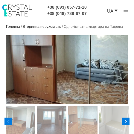
Перейти
+38 (093) 057-71-10
Ме
до
UA
+38 (048) 788-67-07
контенту
Головна
/
Вторинна нерухомість
/
Однокімнатна квартира на Таїрова