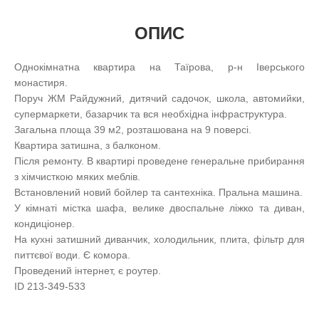
ОПИС
Однокімнатна квартира на Таїрова, р-н Іверського
монастиря.
Поруч ЖМ Райдужний, дитячий садочок, школа, автомийки,
супермаркети, базарчик та вся необхідна інфраструктура.
Загальна площа 39 м2, розташована на 9 поверсі.
Квартира затишна, з балконом.
Після ремонту. В квартирі проведене генеральне прибирання
з хімчисткою мяких меблів.
Встановлений новий бойлер та сантехніка. Пральна машина.
У кімнаті містка шафа, велике двоспальне ліжко та диван,
кондиціонер.
На кухні затишний диванчик, холодильник, плита, фільтр для
питтєвої води. Є комора.
Проведений інтернет, є роутер.
ID 213-349-533