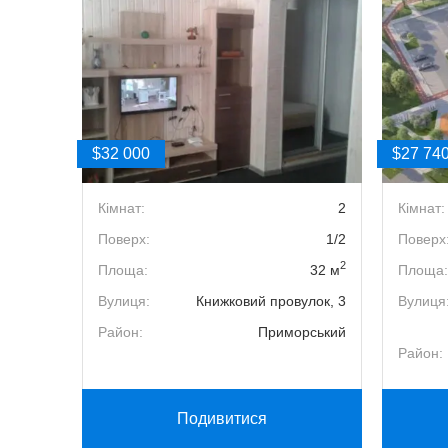
$32 000
$27 74
1
Кімнат:
2
Кімнат:
24/25
Поверх:
1/2
Поверх
2
2
44.4 м
Площа:
32 м
Площа:
ця, 27А
Вулиця:
Книжковий провулок, 3
Вулиця
ївський
Район:
Приморський
Район:
Подивитися