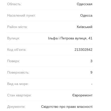
Область:
Одесская
Населений пункт:
Одесса
Район міста:
Київський
Вулиця:
Ільфа і Петрова вулиця, 41
Код об'єкта:
213302842
Поверх:
3
Поверховість:
9
Вид на море:
-
Стан квартири:
Євроремонт
Документи:
Свідотство про право власності