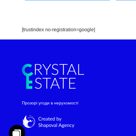
[trustindex no-registration=google]
Telegram
WhatsApp
Прозорі угоди в нерухомості
Facebook Messenger