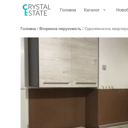
Перейти
до
Головна
Каталог
Ново
контенту
Головна
/
Вторинна нерухомість
/
Однокімнатна квартира