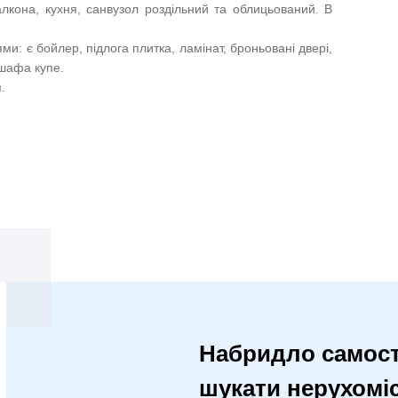
лкона, кухня, санвузол роздільний та облицьований. В
и: є бойлер, підлога плитка, ламінат, броньовані двері,
 шафа купе.
.
Набридло самост
шукати нерухомі