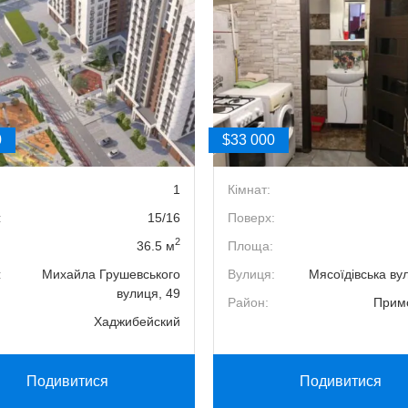
0
$33 000
1
Кімнат:
:
15/16
Поверх:
2
36.5 м
Площа:
:
Михайла Грушевського
Вулиця:
Мясоїдівська ву
вулиця, 49
Район:
Прим
Хаджибейский
Подивитися
Подивитися