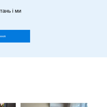
тань і ми
ання