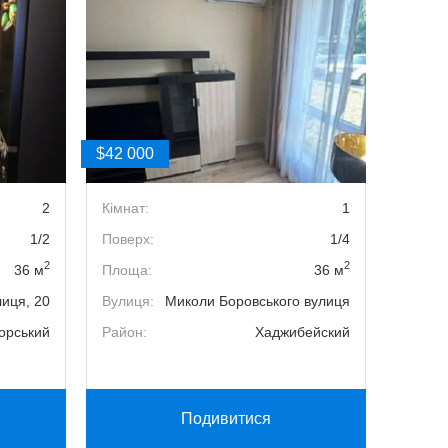
$42 000
$42 00
2
Кімнат:
1
Кімнат
1/2
Поверх:
1/4
Поверх
2
2
36 м
Площа:
36 м
Площа
лиця, 20
Вулиця:
Миколи Боровського вулиця
Вулиця
орський
Район:
Хаджибейский
Район:
Подивитися