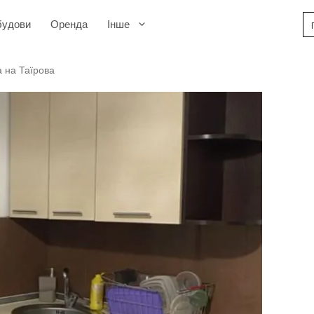
будови
Оренда
Інше
 на Таїрова