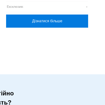
Ексклюзив:
-
Дізнатися більше
ійно
сть?