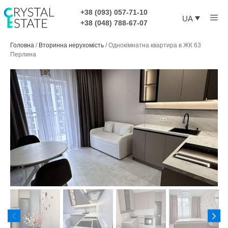
Перейти
+38 (093) 057-71-10
Ме
до
UA
+38 (048) 788-67-07
контенту
Головна
/
Вторинна нерухомість
/
Однокімнатна квартира в ЖК 63
Перлина