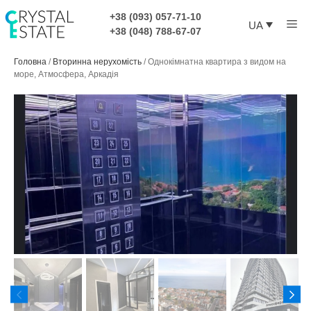
Перейти
+38 (093) 057-71-10
Ме
до
UA
+38 (048) 788-67-07
контенту
Головна
/
Вторинна нерухомість
/
Однокімнатна квартира з видом на
море, Атмосфера, Аркадія