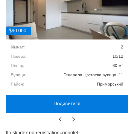
$90 000
$
2
Кімнат:
2
8
Поверх:
10/12
2
й
Площа:
60 м
.
Вулиця:
Генерала Цвєтаєва вулиця, 11
Район:
Приморський
Подивитися
[trustindex no-registration=google]