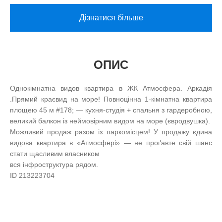
Дізнатися більше
ОПИС
Однокімнатна видов квартира в ЖК Атмосфера. Аркадія
.Прямий краєвид на море! Повноцінна 1-кімнатна квартира
площею 45 м #178; — кухня-студія + спальня з гардеробною,
великий балкон із неймовірним видом на море (євродвушка).
Можливий продаж разом із паркомісцем! У продажу єдина
видова квартира в «Атмосфері» — не проґавте свій шанс
стати щасливим власником
вся інфроструктура рядом.
ID 213223704