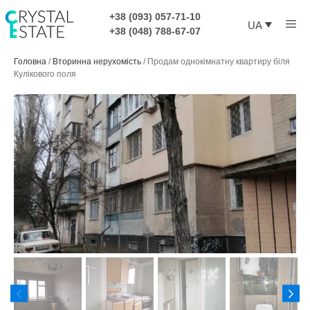
Перейти
+38 (093) 057-71-10
Ме
до
UA
+38 (048) 788-67-07
контенту
Головна
/
Вторинна нерухомість
/
Продам однокімнатну квартиру біля
Кулікового поля