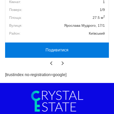
1
Кімнат:
1
3
Поверх:
1/9
2
2
Площа:
27.5 м
4
Вулиця:
Ярослава Мудрого, 17/1
й
Район:
Київський
Подивитися
[trustindex no-registration=google]