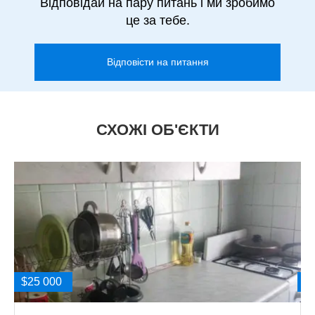
Відповідай на пару питань і ми зробимо
це за тебе.
Відповісти на питання
СХОЖІ ОБ'ЄКТИ
$25 000
$