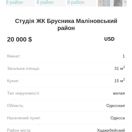
Студія ЖК Брусника Маліновський
район
20 000 $
Кімнат:
1
2
Загальна площа:
31 м
2
Кухня:
15 м
Тип нерухомості:
жилая
Область:
Одесская
Населений пункт:
Одесса
Район міста:
Хаджибейский