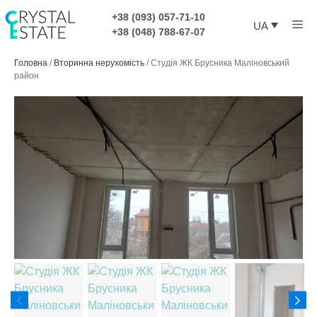
Перейти
+38 (093) 057-71-10
Ме
до
UA
+38 (048) 788-67-07
контенту
Головна
/
Вторинна нерухомість
/
Студія ЖК Брусника Маліновський
район