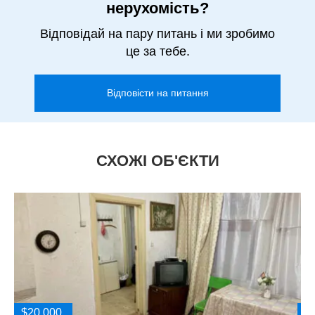
нерухомість?
Відповідай на пару питань і ми зробимо
це за тебе.
Відповісти на питання
СХОЖІ ОБ'ЄКТИ
$20 000
$