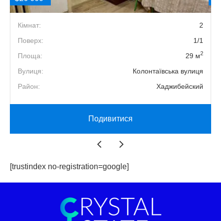
1
Кімнат:
2
2
Поверх:
1/1
2
2
Площа:
29 м
1
Вулиця:
Колонтаївська вулиця
й
Район:
Хаджибейский
Подивитися
[trustindex no-registration=google]