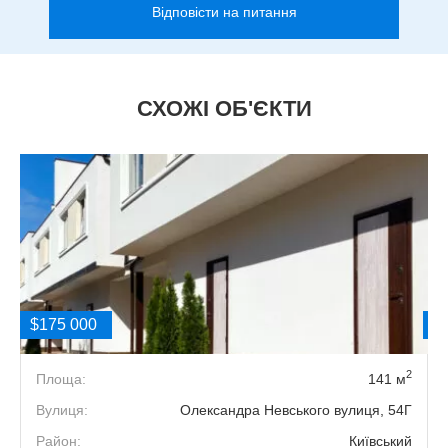
Відповісти на питання
СХОЖІ ОБ'ЄКТИ
$175 000
$
2
2
Площа:
141 м
4
Вулиця:
Олександра Невського вулиця, 54Г
2
Район:
Київський