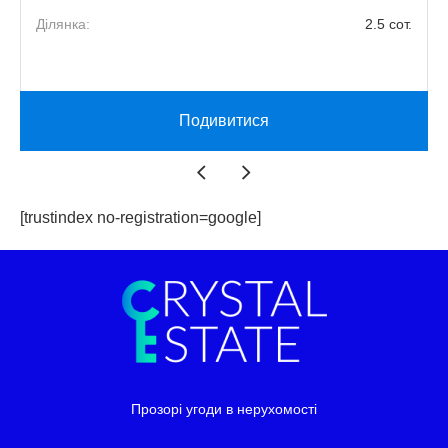
2
Ділянка:
2.5 сот.
й
Подивитися
[trustindex no-registration=google]
Прозорі угоди в нерухомості