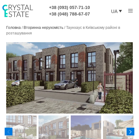
Перейти
+38 (093) 057-71-10
Ме
до
UA
+38 (048) 788-67-07
контенту
Головна
/
Вторинна нерухомість
/
Таунхаус в Київському районі в
розташування