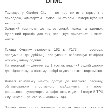
ОПИС
Таунхаус у Garden City — це про життя в гармонії з
природою, комфортом і сучасним стилем. Розтермінування
на 3 роки.
Закритий комплекс, де панує спокій, краса та затишок.
Ідеальний простір для тих, хто цінує приватність і якість
життя.
Площа будинку становить 182 м #178; — простора,
продумана до дрібниць планування забезпечує комфорт
кожному члену родини.
На території — ділянки від 1,7сотки, власний задній дворик
для відпочинку на свіжому повітрі та два приватні паркомісця.
Жителі комплексу мають доступ до власного басейну,
облаштованого спортивного майданчика, а поруч
розташовані супермаркети, кафе, школи, дитячі садки й ТРЦ
City Center — усього за 2 хвилини їзди.
Зручна транспортна розвязка дозволяє швидко дістатися