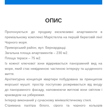
ОПИС
Пропонуються до продажу ексклюзивні апартаменти в
преміальному комплексі Марістелла на першій береговій лінії
Чорного моря.
Приморський район, вул. Бернардацці.
Загальна площа апартаментів – 230 м2.
Площа тераси – 75 м2.
Із кожної ключової зони відкривається панорамний вид на
море, який стає невідємною частиною інтерєру та щоденного
життя.
Архітектурна концепція квартири побудована за принципом
морської мушлі: простір поступово розкривається від входу
до панорамного фасаду, наповнюючи житлові зони світлом і
краєвидом на узбережжя.
Інтерєр виконаний у сучасному мінімалістичному стилі.
Стримана палітра білого, сірого та чорного кольорів