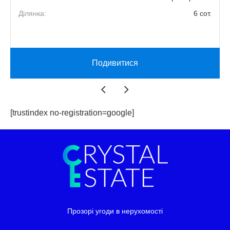
.
Ділянка:
6 сот.
Подивитися
[trustindex no-registration=google]
Прозорі угоди в нерухомості