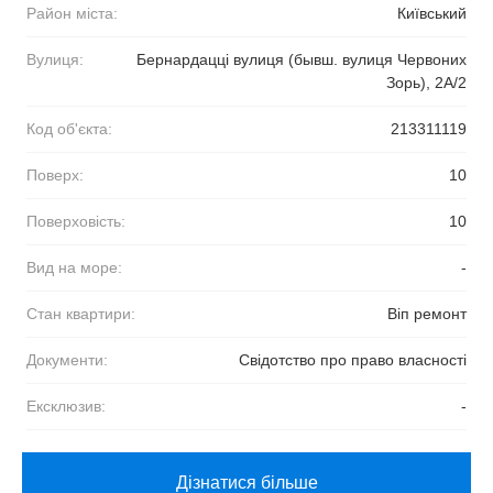
Район міста:
Київський
Вулиця:
Бернардацці вулиця (бывш. вулиця Червоних
Зорь), 2А/2
Код об'єкта:
213311119
Поверх:
10
Поверховість:
10
Вид на море:
-
Стан квартири:
Віп ремонт
Документи:
Свідотство про право власності
Ексклюзив:
-
Дізнатися більше