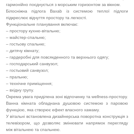
гармонійно поєднується з морським горизонтом за вікном.
Білосніжна підлога Baxab із системою теплої підлоги
підкреслює відчуття простору та легкості.
Функціональне планування включає:
– простору кухню-вітальню;
– майстер-спальню;
– гостьову спальню;
– дитячу кімнату;
– гардеробні для повсякденного та верхнього одягу;
– господарський санвузол;
– гостьовий санвузол;
– пральню;
– технічне приміщення;
– вхідну групу.
Окрема увага приділена зоні відпочинку та wellness-простору.
Ванна кімната обладнана душовою системою з паровою
функцією, яка створює ефект власного хамаму.
У вітальні встановлена дизайнерська поворотна конструкція з
телевізором, що дозволяє змінювати напрямок перегляду
між вітальнею та спальнею.