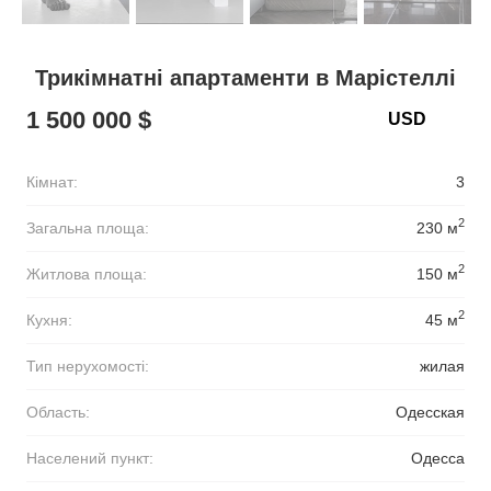
Трикімнатні апартаменти в Марістеллі
1 500 000 $
Кімнат:
3
2
Загальна площа:
230 м
2
Житлова площа:
150 м
2
Кухня:
45 м
Тип нерухомості:
жилая
Область:
Одесская
Населений пункт:
Одесса