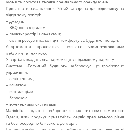
Кухня та побутова техніка преміального бренду Miele.
Приватна тераса площею 75 м2. створена для відпочинку на
відкритому повітрі:
– джакузі;
– BBQ-зона з грилем;
– лаунж-простір із лежаками;
– скляні розсувні панелі для комфорту за будь-якої погоди.
Апартаменти продаються повністю укомплектованими
меблями та технікою.
У вартість входять два паркомісця у підземному паркінгу.
Система «Розумний будинок» забезпечує централізоване
управління:
– освітленням;
– кліматом;
– вентиляцією;
– безпекою;
– інженерними системами.
Maristella – один із найпрестижніших житлових комплексів
Одеси, який поєднує приватність, сервіс преміального рівня
та безпосередню близькість до моря.
Це нерухомість для тих, хто обирає не просто квадратні