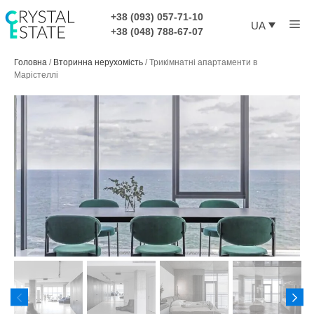
Перейти
+38 (093) 057-71-10
Ме
до
UA
+38 (048) 788-67-07
контенту
Головна
/
Вторинна нерухомість
/
Трикімнатні апартаменти в
Марістеллі