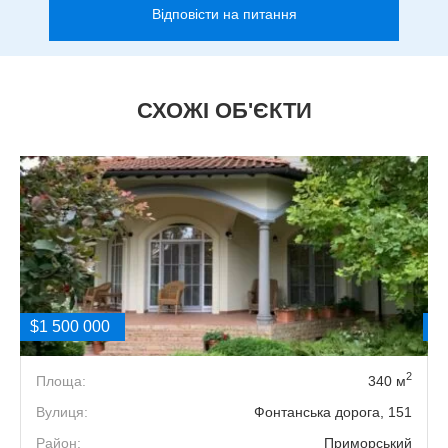
Відповісти на питання
СХОЖІ ОБ'ЄКТИ
$1 500 000
$
2
2
Площа:
340 м
2
Вулиця:
Фонтанська дорога, 151
й
Район:
Приморський