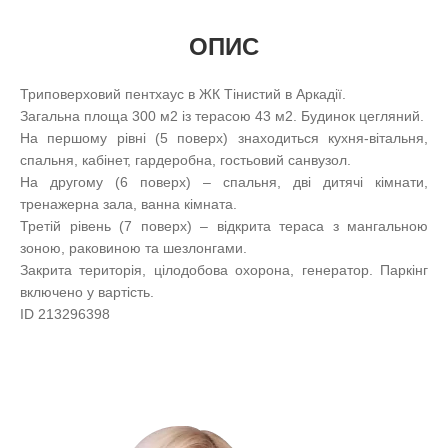
ОПИС
Триповерховий пентхаус в ЖК Тінистий в Аркадії.
Загальна площа 300 м2 із терасою 43 м2. Будинок цегляний.
На першому рівні (5 поверх) знаходиться кухня-вітальня,
спальня, кабінет, гардеробна, гостьовий санвузол.
На другому (6 поверх) – спальня, дві дитячі кімнати,
тренажерна зала, ванна кімната.
Третій рівень (7 поверх) – відкрита тераса з мангальною
зоною, раковиною та шезлонгами.
Закрита територія, цілодобова охорона, генератор. Паркінг
включено у вартість.
ID 213296398