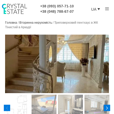
Перейти
+38 (093) 057-71-10
Ме
до
UA
+38 (048) 788-67-07
контенту
Головна
/
Вторинна нерухомість
/
Триповерховий пентхаус в ЖК
Тінистий в Аркадії