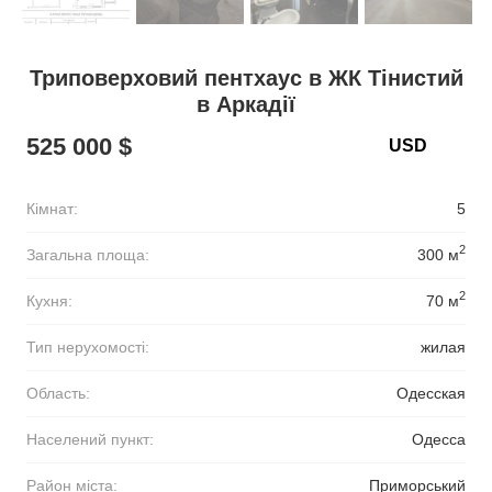
Триповерховий пентхаус в ЖК Тінистий
в Аркадії
525 000 $
Кімнат:
5
2
Загальна площа:
300 м
2
Кухня:
70 м
Тип нерухомості:
жилая
Область:
Одесская
Населений пункт:
Одесса
Район міста:
Приморський