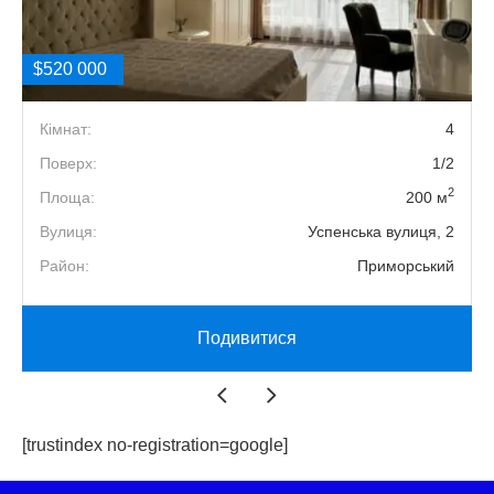
$520 000
Кімнат:
4
Поверх:
1/2
2
Площа:
200 м
Вулиця:
Успенська вулиця, 2
Район:
Приморський
Подивитися
[trustindex no-registration=google]