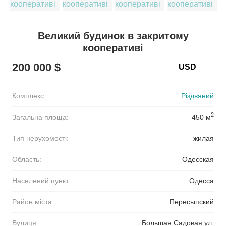
Великий будинок в закритому
кооперативі
200 000 $
Комплекс:
Різдвяний
2
Загальна площа:
450 м
Тип нерухомості:
жилая
Область:
Одесская
Населений пункт:
Одесса
Район міста:
Пересыпский
Вулиця:
Большая Садовая ул.