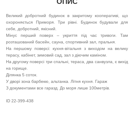
ОПИС
Великий добротний будинок в закритому кооперативі, що
охороняється Приморя. Три рівні. Будинок будували для
себе, добротний, якісний.
Мінус перший поверх – укриття під час тривоги. Там
розташований басейн, сауна, спортивний зал, пральня.
На першому поверсі: кухня-вітальня з виходом на велику
терасу, кабінет, зимовий сад, зал з діючим каміном.
На другому поверсі три спальні, тераса, два санвузла, є вихід
на горище.
Ділянка 5 соток.
У дворі зона барбекю, альтанка. Літня кухня. Гараж
З документами все гаразд. До моря лише 100метрiв.
ID 22-399-438