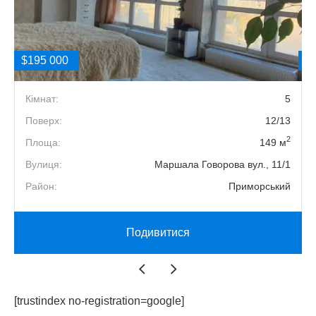
$195 000
$
2
Кімнат:
5
7
Поверх:
12/13
2
2
Площа:
149 м
3
Вулиця:
Маршала Говорова вул., 11/1
й
Район:
Приморський
Подивитися
[trustindex no-registration=google]