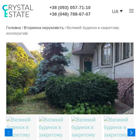
Перейти
+38 (093) 057-71-10
Ме
до
UA
+38 (048) 788-67-07
контенту
Головна
/
Вторинна нерухомість
/
Великий будинок в закритому
кооперативі