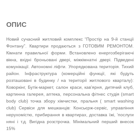
ОПИС
Новий сучасний житловий комплекс “Простір на 9-й станції
Фонтану”. Квартири продаються з ГОТОВИМ РЕМОНТОМ.
Кімнати правильної форми. Встановлено енергозберігаючі
вікна, вхідні броньовані двері, міжкімнатні двері. Підведені
комунікації. Автономні ліфти. Упорядкована територія. Тихий
район. Інфраструктура (комерційні функції, які будуть
розташовані в будинку / на території житлового кварталу):
Коворкінг, Бутік-маркет, салон краси, кав’ярня, дитячий клуб,
картинна галерея, аптека, персональна фітнес студія (smart
body club) точка збору хімчистки, пральня ( smart washing
club) Сервіси для мешканців: Консьєрж-сервіс, управління
нерухомістю, прибирання в квартирах, доставка їжі, ‘послуги
няні і т.д. Вигідна розстрочка. Мінімальний перший внесок
15%