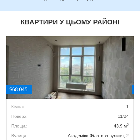
КВАРТИРИ У ЦЬОМУ РАЙОНІ
$68 045
$
2
Кімнат:
1
9
Поверх:
11/24
2
2
Площа:
43.9 м
7
Вулиця:
Академіка Філатова вулиця, 2