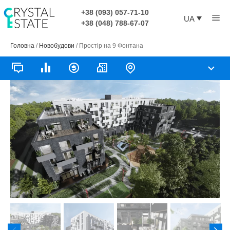
Перейти
+38 (093) 057-71-10
Ме
до
UA
+38 (048) 788-67-07
контенту
Головна
/
Новобудови
/
Простір на 9 Фонтана