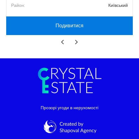
й
Район:
Київський
Подивитися
Прозорі угоди в нерухомості