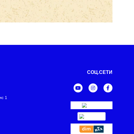
СОЦ.СЕТИ
ис 1