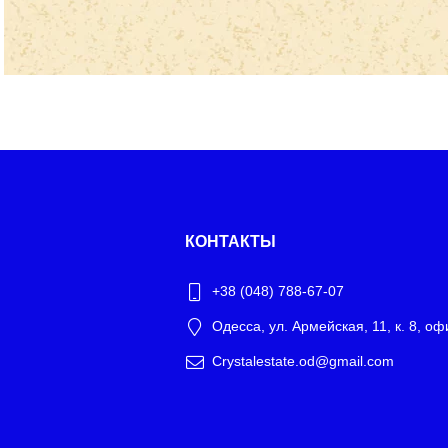
КОНТАКТЫ
+38 (048) 788-67-07
Одесса, ул. Армейская, 11, к. 8, оф
Crystalestate.od@gmail.com