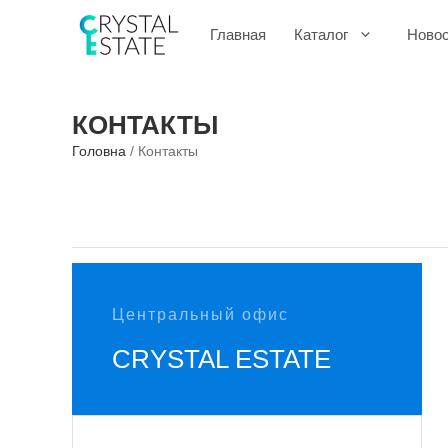
Перейти
к
Главная
Каталог
Ново
содержимому
КОНТАКТЫ
Головна
/
Контакты
Центральный офис
CRYSTAL ESTATE