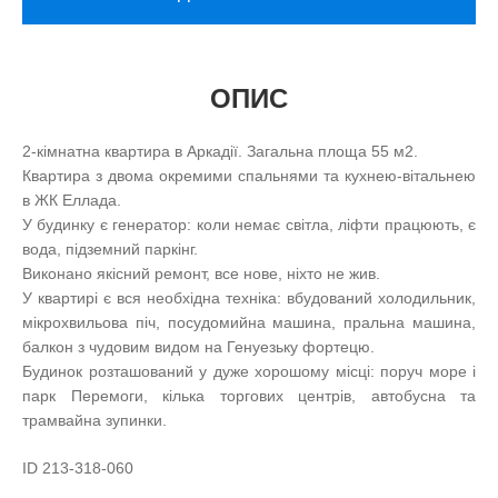
ОПИС
2-кімнатна квартира в Аркадії. Загальна площа 55 м2.
Квартира з двома окремими спальнями та кухнею-вітальнею
в ЖК Еллада.
У будинку є генератор: коли немає світла, ліфти працюють, є
вода, підземний паркінг.
Виконано якісний ремонт, все нове, ніхто не жив.
У квартирі є вся необхідна техніка: вбудований холодильник,
мікрохвильова піч, посудомийна машина, пральна машина,
балкон з чудовим видом на Генуезьку фортецю.
Будинок розташований у дуже хорошому місці: поруч море і
парк Перемоги, кілька торгових центрів, автобусна та
трамвайна зупинки.
ID 213-318-060