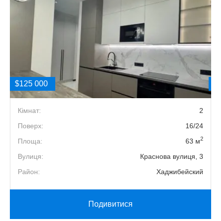
$125 000
$
2
Кімнат:
2
5
Поверх:
16/24
2
2
Площа:
63 м
3
Вулиця:
Краснова вулиця, 3
й
Район:
Хаджибейский
Подивитися