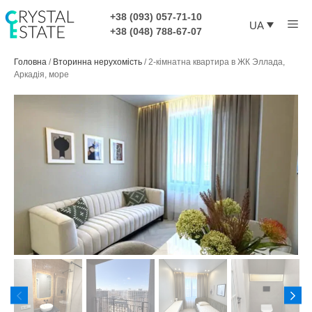
Перейти
+38 (093) 057-71-10
Ме
до
UA
+38 (048) 788-67-07
контенту
Головна
/
Вторинна нерухомість
/
2-кімнатна квартира в ЖК Эллада,
Аркадія, море