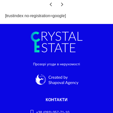
[trustindex no-registration=google]
Прозорі угоди в нерухомості
КОНТАКТИ
+38 (093) 057-71-10