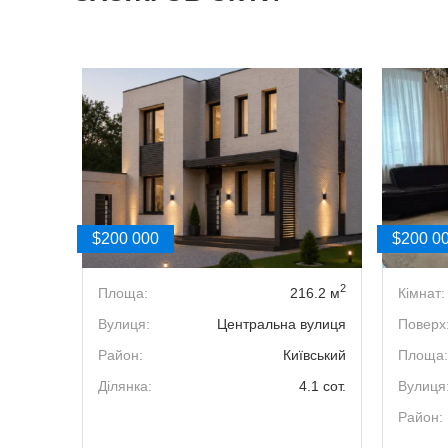
$200 000
$200 0
2
5
Площа:
216.2 м
Кімнат:
12/13
Вулиця:
Центральна вулиця
Поверх
2
149 м
Район:
Київський
Площа:
а вул.,
Ділянка:
4.1 сот.
Вулиця
11/1
Район:
рський