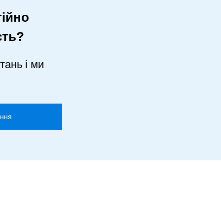
ійно
сть?
тань і ми
ання