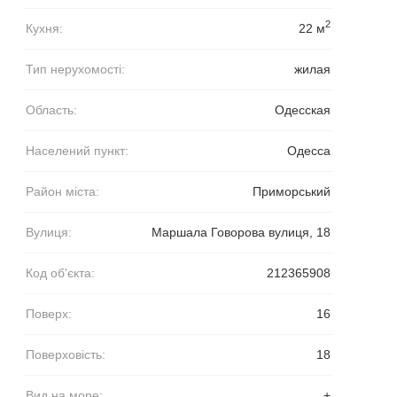
2
Кухня:
22 м
Тип нерухомості:
жилая
Область:
Одесская
Населений пункт:
Одесса
Район міста:
Приморський
Вулиця:
Маршала Говорова вулиця, 18
Код об'єкта:
212365908
Поверх:
16
Поверховість:
18
Вид на море:
+