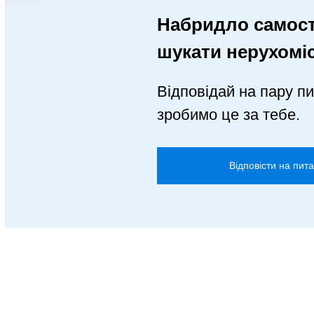
Набридло самост
шукати нерухомі
Відповідай на пару пи
зробимо це за тебе.
Відповісти на пит