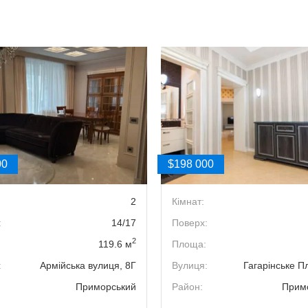
00
$198 000
2
Кімнат:
:
14/17
Поверх:
2
119.6 м
Площа:
:
Армійська вулиця, 8Г
Вулиця:
Гагарінське П
Приморський
Район:
Прим