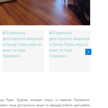
нд Парк. Чудова локація поруч із парком Перемоги,
бювет, піша доступність моря та Аркадії робить цей район