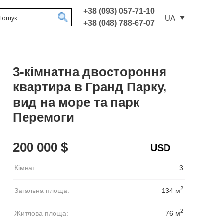
+38 (093) 057-71-10
UA
+38 (048) 788-67-07
3-кімнатна двостороння
квартира в Гранд Парку,
вид на море та парк
Перемоги
200 000 $
Кімнат:
3
2
Загальна площа:
134 м
2
Житлова площа:
76 м