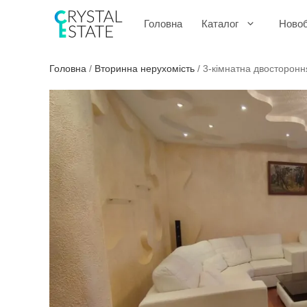
Перейти
до
Головна
Каталог
Ново
контенту
Головна
/
Вторинна нерухомість
/
3-кімнатна двосторонн