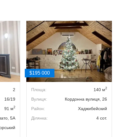
$195 000
$195 0
2
2
Площа:
140 м
Кімнат
16/19
Вулиця:
Кордонна вулиця, 26
Поверх
2
91 м
Район:
Хаджибейский
Площа
лато, 5А
Ділянка:
4 сот.
Вулиця
орський
Район: