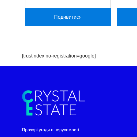
Подивитися
[trustindex no-registration=google]
Telegram
WhatsApp
Прозорі угоди в нерухомості